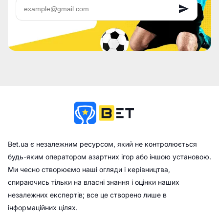
Bet.ua є незалежним ресурсом, який не контролюється
будь-яким оператором азартних ігор або іншою установою.
Ми чесно створюємо наші огляди і керівництва,
спираючись тільки на власні знання і оцінки наших
незалежних експертів; все це створено лише в
інформаційних цілях.