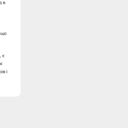
д в
 що
 є
і
їв і