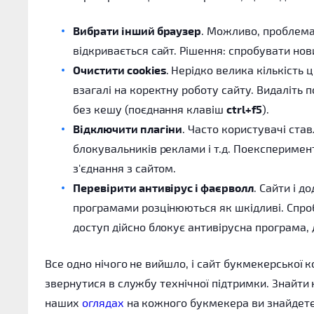
Вибрати інший браузер
. Можливо, проблема 
відкривається сайт. Рішення: спробувати нов
Очистити cookies
. Нерідко велика кількість
взагалі на коректну роботу сайту. Видаліть 
без кешу (поєднання клавіш
ctrl+f5
).
Відключити плагіни
. Часто користувачі ста
блокувальників реклами і т.д. Поексперимент
з'єднання з сайтом.
Перевірити антивірус і фаєрволл
. Сайти і 
програмами розцінюються як шкідливі. Спроб
доступ дійсно блокує антивірусна програма,
Все одно нічого не вийшло, і сайт букмекерської 
звернутися в службу технічної підтримки. Знайти
наших
оглядах
на кожного букмекера ви знайдете 