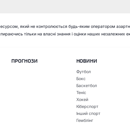
ресурсом, який не контролюється будь-яким оператором азартн
 спираючись тільки на власні знання і оцінки наших незалежних е
ПРОГНОЗИ
НОВИНИ
Футбол
Бокс
Баскетбол
Теніс
Хокей
Кіберспорт
Інший спорт
Гемблінг