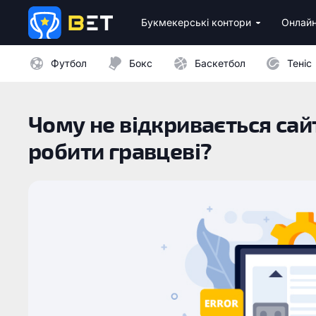
Букмекерські контори
Онлайн
Ліцензійні букмекери України
Бездепозитні бонуси 
Казино з мінімальни
Футбол
Бокс
Баскетбол
Теніс
Чому не відкривається са
робити гравцеві?