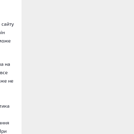
 сайту
ін
 може
ма на
 все
оже не
тика
ання
При