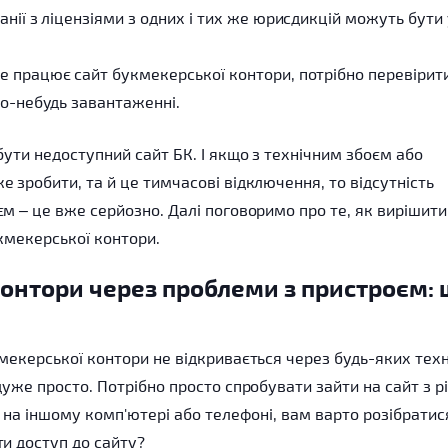
ії з ліцензіями з одних і тих же юрисдикцій можуть бути 
не працює сайт букмекерської контори, потрібно перевірити 
о-небудь завантаженні.
ути недоступний сайт БК. І якщо з технічним збоєм або
 зробити, та й це тимчасові відключення, то відсутність
 – це вже серйозно. Далі поговоримо про те, як вирішити 
укмекерської контори.
контори через проблеми з пристроєм:
мекерської контори не відкривається через будь-яких тех
уже просто. Потрібно просто спробувати зайти на сайт з р
 на іншому комп'ютері або телефоні, вам варто розібратися
и доступ до сайту?