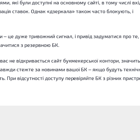
и, які були доступні на основному сайті, в тому числі вхі
рація ставок. Однак «дзеркала» також часто блокують, і
 – це дуже тривожний сигнал, і привід задуматися про те,
начитися з резервною БК.
 вас не відкривається сайт букмекерської контори, значить,
завжди стежте за новинами вашої БК – якщо будуть технічн
ь. При відсутності доступу перевіряйте БК з різних пристро