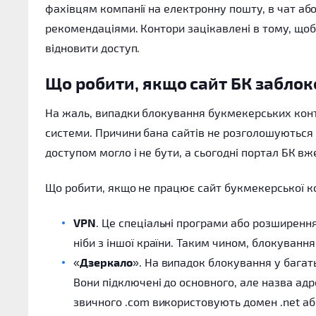
фахівцям компанії на електронну пошту, в чат або
рекомендаціями. Контори зацікавлені в тому, щоб
відновити доступ.
Що робити, якщо сайт БК забло
На жаль, випадки блокування букмекерських контор
системи. Причини бана сайтів не розголошуються 
доступом могло і не бути, а сьогодні портал БК вж
Що робити, якщо не працює сайт букмекерської ко
VPN
. Це спеціальні програми або розширення
ніби з іншої країни. Таким чином, блокування
«
Дзеркало
». На випадок блокування у багат
Вони підключені до основного, але назва адр
звичного .com використовують домен .net або