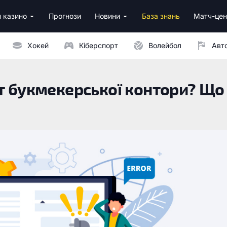
 казино
Прогнози
Новини
База знань
Матч-цен
за реєстрацію
м депозитом
Хокей
Кіберспорт
Волейбол
Авт
йт букмекерської контори? Що