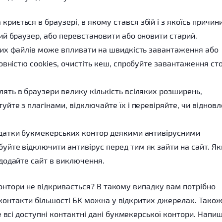
криється в браузері, в якому стався збій і з якоїсь причин
ий браузер, або перевстановити або оновити старий.
 цих файлів може впливати на швидкість завантаження або
повністю cookies, очистіть кеш, спробуйте завантаження ст
влять в браузери велику кількість всіляких розширень,
уйте з плагінами, відключайте їх і перевіряйте, чи віднов
додатки букмекерських контор деякими антивірусними
уйте відключити антивірус перед тим як зайти на сайт. Я
 додайте сайт в виключення.
контори не відкривається? В такому випадку вам потрібно
 контакти більшості БК можна у відкритих джерелах. Також
всі доступні контактні дані букмекерської контори. Напиш