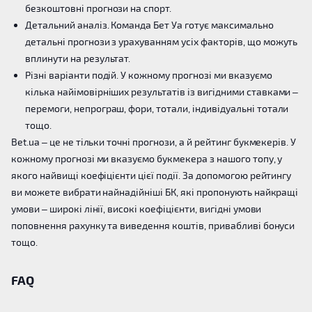
безкоштовні прогнози на спорт.
Детальний аналіз. Команда Бет Уа готує максимально
детальні прогнози з урахуванням усіх факторів, що можуть
вплинути на результат.
Різні варіанти подій. У кожному прогнозі ми вказуємо
кілька найімовірніших результатів із вигідними ставками –
перемоги, непрограш, фори, тотали, індивідуальні тотали
тощо.
Bet.ua – це не тільки точні прогнози, а й рейтинг букмекерів. У
кожному прогнозі ми вказуємо букмекера з нашого топу, у
якого найвищі коефіцієнти цієї події. За допомогою рейтингу
ви можете вибрати найнадійніші БК, які пропонують найкращі
умови – широкі лінії, високі коефіцієнти, вигідні умови
поповнення рахунку та виведення коштів, привабливі бонуси
тощо.
FAQ