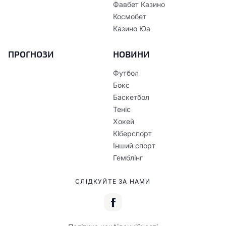
Фавбет Казино
Космобет
Казино Юа
ПРОГНОЗИ
НОВИНИ
Футбол
Бокс
Баскетбол
Теніс
Хокей
Кіберспорт
Інший спорт
Гемблінг
СЛІДКУЙТЕ ЗА НАМИ