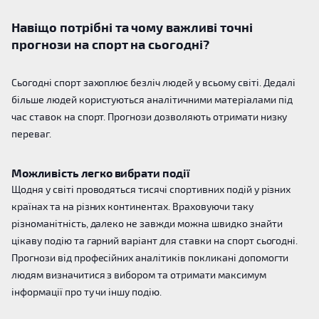
Навіщо потрібні та чому важливі точні
прогнози на спорт на сьогодні?
Сьогодні спорт захоплює безліч людей у ​​всьому світі. Дедалі
більше людей користуються аналітичними матеріалами під
час ставок на спорт. Прогнози дозволяють отримати низку
переваг.
Можливість легко вибрати події
Щодня у світі проводяться тисячі спортивних подій у різних
країнах та на різних континентах. Враховуючи таку
різноманітність, далеко не завжди можна швидко знайти
цікаву подію та гарний варіант для ставки на спорт сьогодні.
Прогнози від професійних аналітиків покликані допомогти
людям визначитися з вибором та отримати максимум
інформації про ту чи іншу подію.