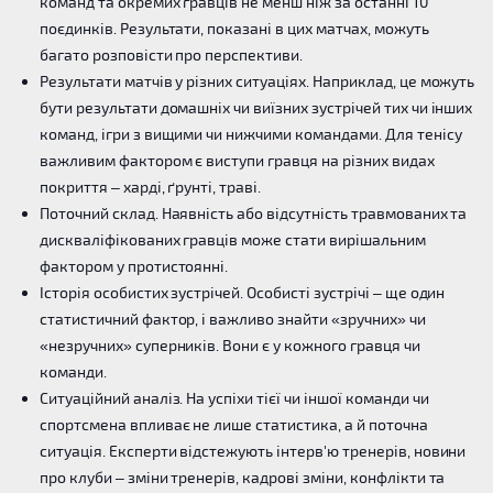
команд та окремих гравців не менш ніж за останні 10
поєдинків. Результати, показані в цих матчах, можуть
багато розповісти про перспективи.
Результати матчів у різних ситуаціях. Наприклад, це можуть
бути результати домашніх чи виїзних зустрічей тих чи інших
команд, ігри з вищими чи нижчими командами. Для тенісу
важливим фактором є виступи гравця на різних видах
покриття – харді, ґрунті, траві.
Поточний склад. Наявність або відсутність травмованих та
дискваліфікованих гравців може стати вирішальним
фактором у протистоянні.
Історія особистих зустрічей. Особисті зустрічі – ще один
статистичний фактор, і важливо знайти «зручних» чи
«незручних» суперників. Вони є у кожного гравця чи
команди.
Ситуаційний аналіз. На успіхи тієї чи іншої команди чи
спортсмена впливає не лише статистика, а й поточна
ситуація. Експерти відстежують інтерв'ю тренерів, новини
про клуби – зміни тренерів, кадрові зміни, конфлікти та