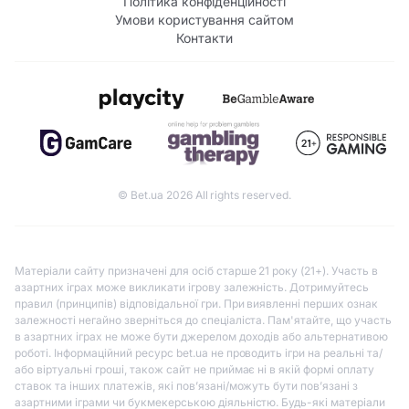
Політика конфіденційності
Умови користування сайтом
Контакти
© Bet.ua 2026 All rights reserved.
Матеріали сайту призначені для осіб старше 21 року (21+). Участь в
азартних іграх може викликати ігрову залежність. Дотримуйтесь
правил (принципів) відповідальної гри. При виявленні перших ознак
залежності негайно зверніться до спеціаліста. Пам'ятайте, що участь
в азартних іграх не може бути джерелом доходів або альтернативою
роботі. Інформаційний ресурс bet.ua не проводить ігри на реальні та/
або віртуальні гроші, також сайт не приймає ні в якій формі оплату
ставок та інших платежів, які пов’язані/можуть бути пов’язані з
азартними іграми чи букмекерською діяльністю. Будь-які матеріали