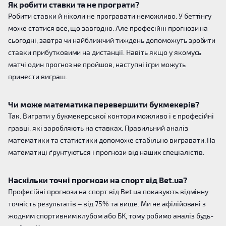
Як робити ставки та не програти?
Робити ставки й ніколи не програвати неможливо. У беттінгу
може статися все, що завгодно. Але професійні прогнози на
сьогодні, завтра чи найближчий тиждень допоможуть зробити
ставки прибутковими на дистанції. Навіть якщо у якомусь
матчі один прогноз не пройшов, наступні ігри можуть
принести виграш.
Чи може математика перевершити букмекерів?
Так. Виграти у букмекерської контори можливо і є професійні
гравці, які заробляють на ставках. Правильний аналіз
математики та статистики допоможе стабільно вигравати. На
математиці ґрунтуються і прогнози від наших спеціалістів.
Наскільки точні прогнози на спорт від Bet.ua?
Професійні прогнози на спорт від Bet.ua показують відмінну
точність результатів – від 75% та вище. Ми не афілійовані з
жодним спортивним клубом або БК, тому робимо аналіз будь-