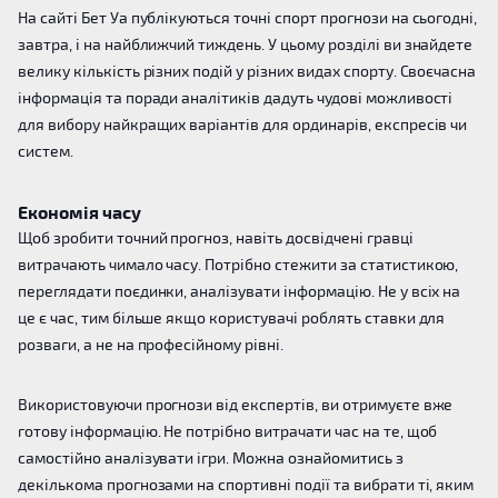
На сайті Бет Уа публікуються точні спорт прогнози на сьогодні,
завтра, і на найближчий тиждень. У цьому розділі ви знайдете
велику кількість різних подій у різних видах спорту. Своєчасна
інформація та поради аналітиків дадуть чудові можливості
для вибору найкращих варіантів для ординарів, експресів чи
систем.
Економія часу
Щоб зробити точний прогноз, навіть досвідчені гравці
витрачають чимало часу. Потрібно стежити за статистикою,
переглядати поєдинки, аналізувати інформацію. Не у всіх на
це є час, тим більше якщо користувачі роблять ставки для
розваги, а не на професійному рівні.
Використовуючи прогнози від експертів, ви отримуєте вже
готову інформацію. Не потрібно витрачати час на те, щоб
самостійно аналізувати ігри. Можна ознайомитись з
декількома прогнозами на спортивні події та вибрати ті, яким