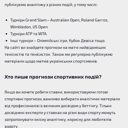
публікуємо аналітику з різних подій, у тому числі:
Турніри Grand Slam – Australian Open, Roland Garros,
Wimbledon, US Open.
Турніри ATP та WTA.
Інші турніри – Олімпійські ігри, Кубок Девіса тощо.
На сайті ви знайдете прогнози на матчі найвідоміших
тенісистів та тенісисток. Також ми регулярно публікуємо
матеріали щодо матчів українських спортсменів.
Хто пише прогнози спортивних подій?
Якщо ви хочете робити ставки, використовуючи готові
спортивні прогнози, важливо вибирати аналітичні матеріали
від професіоналів із великим досвідом у беттінгу. Тільки
досвідчені експерти у ставках на різні види спорту можуть
запропонувати якісну аналітику, корисну для любителів
азарту.