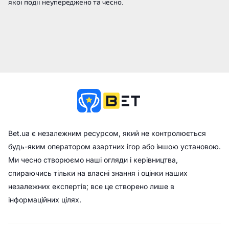
якої події неупереджено та чесно.
Bet.ua є незалежним ресурсом, який не контролюється
будь-яким оператором азартних ігор або іншою установою.
Ми чесно створюємо наші огляди і керівництва,
спираючись тільки на власні знання і оцінки наших
незалежних експертів; все це створено лише в
інформаційних цілях.