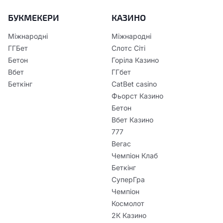
БУКМЕКЕРИ
КАЗИНО
Міжнародні
Міжнародні
ГГБет
Слотс Сіті
Бетон
Горіла Казино
Вбет
ГГбет
Беткінг
CatBet casino
Фьорст Казино
Бетон
Вбет Казино
777
Вегас
Чемпіон Клаб
Беткінг
СуперГра
Чемпіон
Космолот
2К Казино