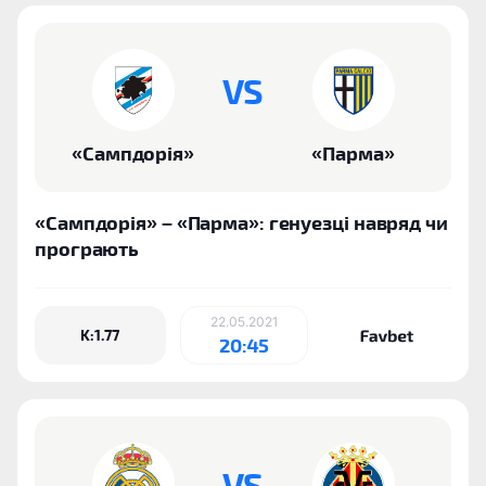
VS
«Сампдорія»
«Парма»
«Сампдорія» – «Парма»: генуезці навряд чи
програють
22.05.2021
K:1.77
20:45
VS