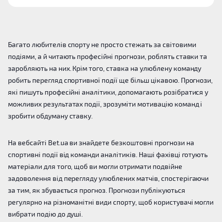
Багато любителів спорту не просто стежать за світовими
подіями, а й читають професійні прогнози, роблять ставки та
заробляють на них. Крім того, ставка на улюблену команду
робить перегляд спортивної події ще більш цікавою. Прогнози,
які пишуть професійні аналітики, допомагають розібратися у
можливих результатах події, зрозуміти мотивацію команд і
зробити обдуману ставку.
На вебсайті Bet.ua ви знайдете безкоштовні прогнози на
спортивні події від команди аналітиків. Наші фахівці готують
матеріали для того, щоб ви могли отримати подвійне
задоволення від перегляду улюблених матчів, спостерігаючи
за тим, як збувається прогноз. Прогнози публікуються
регулярно на різноманітні види спорту, щоб користувачі могли
вибрати подію до душі.