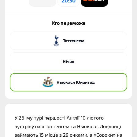
20:30
Хто переможе
Тоттенгем
Нічия
Ньюкасл Юнайтед
У 26-му турі першості Англії 10 лютого
зустрінуться Тоттенгем та Ньюкасл. Лондонці
займають 15 місце з 29 очками, а «Сороки» на