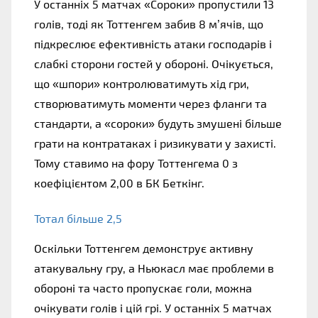
У останніх 5 матчах «Сороки» пропустили 13
голів, тоді як Тоттенгем забив 8 м’ячів, що
підкреслює ефективність атаки господарів і
слабкі сторони гостей у обороні. Очікується,
що «шпори» контролюватимуть хід гри,
створюватимуть моменти через фланги та
стандарти, а «сороки» будуть змушені більше
грати на контратаках і ризикувати у захисті.
Тому ставимо на фору Тоттенгема 0 з
коефіцієнтом 2,00 в БК Беткінг.
Тотал більше 2,5
Оскільки Тоттенгем демонструє активну
атакувальну гру, а Ньюкасл має проблеми в
обороні та часто пропускає голи, можна
очікувати голів і цій грі. У останніх 5 матчах