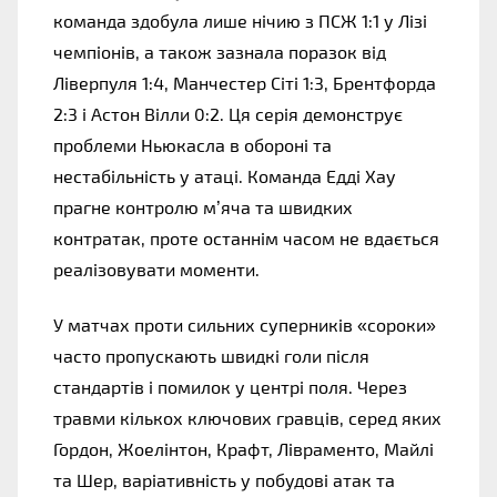
команда здобула лише нічию з ПСЖ 1:1 у Лізі
чемпіонів, а також зазнала поразок від
Ліверпуля 1:4, Манчестер Сіті 1:3, Брентфорда
2:3 і Астон Вілли 0:2. Ця серія демонструє
проблеми Ньюкасла в обороні та
нестабільність у атаці. Команда Едді Хау
прагне контролю м’яча та швидких
контратак, проте останнім часом не вдається
реалізовувати моменти.
У матчах проти сильних суперників «сороки»
часто пропускають швидкі голи після
стандартів і помилок у центрі поля. Через
травми кількох ключових гравців, серед яких
Гордон, Жоелінтон, Крафт, Лівраменто, Майлі
та Шер, варіативність у побудові атак та