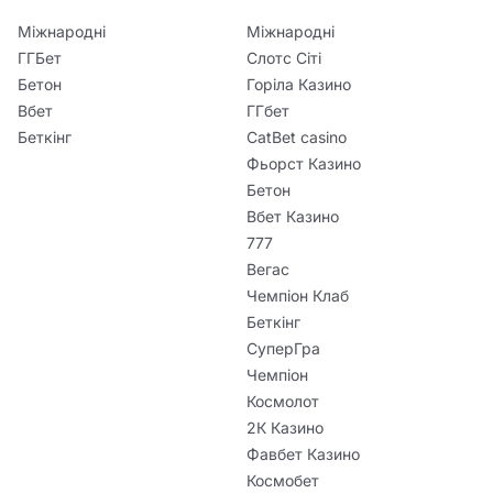
Міжнародні
Міжнародні
ГГБет
Слотс Сіті
Бетон
Горіла Казино
Вбет
ГГбет
Беткінг
CatBet casino
Фьорст Казино
Бетон
Вбет Казино
777
Вегас
Чемпіон Клаб
Беткінг
СуперГра
Чемпіон
Космолот
2К Казино
Фавбет Казино
Космобет