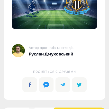
Автор прогнозів та оглядів
Руслан Дмуховський
ПОДІЛІТЬСЯ C ДРУЗЯМИ