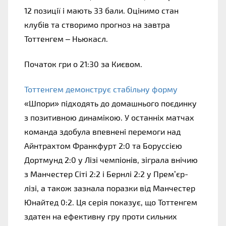
12 позиції і мають 33 бали. Оцінимо стан
клубів та створимо прогноз на завтра
Тоттенгем – Ньюкасл.
Початок гри о 21:30 за Києвом.
Тоттенгем демонструє стабільну форму
«Шпори» підходять до домашнього поєдинку
з позитивною динамікою. У останніх матчах
команда здобула впевнені перемоги над
Айнтрахтом Франкфурт 2:0 та Боруссією
Дортмунд 2:0 у Лізі чемпіонів, зіграла внічию
з Манчестер Сіті 2:2 і Бернлі 2:2 у Прем’єр-
лізі, а також зазнала поразки від Манчестер
Юнайтед 0:2. Ця серія показує, що Тоттенгем
здатен на ефективну гру проти сильних