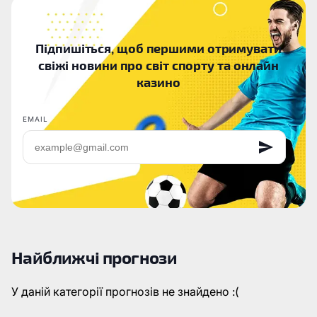
Підпишіться, щоб першими отримувати
свіжі новини про світ спорту та онлайн
казино
EMAIL
Найближчі прогнози
У даній категорії прогнозів не знайдено :(