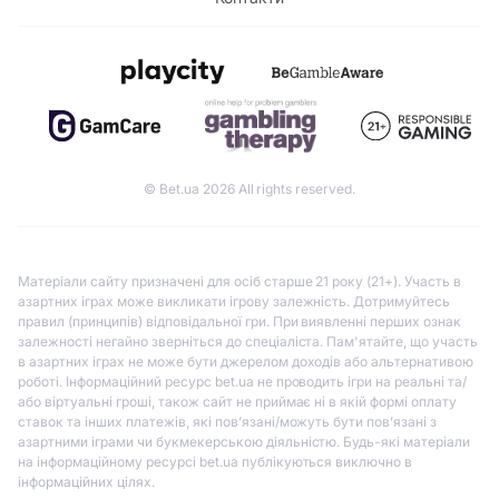
© Bet.ua 2026 All rights reserved.
Матеріали сайту призначені для осіб старше 21 року (21+). Участь в
азартних іграх може викликати ігрову залежність. Дотримуйтесь
правил (принципів) відповідальної гри. При виявленні перших ознак
залежності негайно зверніться до спеціаліста. Пам'ятайте, що участь
в азартних іграх не може бути джерелом доходів або альтернативою
роботі. Інформаційний ресурс bet.ua не проводить ігри на реальні та/
або віртуальні гроші, також сайт не приймає ні в якій формі оплату
ставок та інших платежів, які пов’язані/можуть бути пов’язані з
азартними іграми чи букмекерською діяльністю. Будь-які матеріали
на інформаційному ресурсі bet.ua публікуються виключно в
інформаційних цілях.