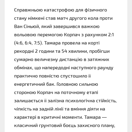
Справжньою катастрофою для фізичного 
стану німкені став матч другого кола проти 
Ван Сіньюй, який завершився важкою 
вольовою перемогою Корпач з рахунком 2:1 
(4:6, 6:4, 7:5). Тамара провела на корті 
рекордні 2 години та 54 хвилини, пробігши 
сумарно величезну дистанцію в затяжних 
обмінах, що напередодні наступного раунду 
практично повністю спустошило її 
енергетичний бак. Головною сильною 
стороною Корпач на поточному етапі 
залишається її залізна психологічна стійкість, 
чіпкість на задній лінії та вміння діяти на 
характері в критичні моменти. Тамара — 
класичний грунтовий боєць захисного плану, 