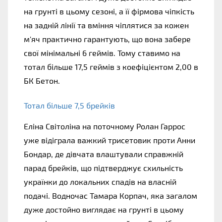
на грунті в цьому сезоні, а її фірмова чіпкість 
на задній лінії та вміння чіплятися за кожен 
м'яч практично гарантують, що вона забере 
свої мінімальні 6 геймів. Тому ставимо на 
тотал більше 17,5 геймів з коефіцієнтом 2,00 в 
БК Бетон.
Тотал більше 7,5 брейків
Еліна Світоліна на поточному Ролан Гаррос 
уже відіграла важкий трисетовик проти Анни 
Бондар, де дівчата влаштували справжній 
парад брейків, що підтверджує схильність 
українки до локальних спадів на власній 
подачі. Водночас Тамара Корпач, яка загалом 
дуже достойно виглядає на грунті в цьому 