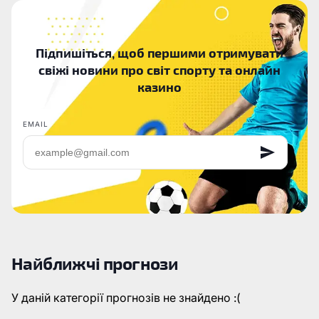
Підпишіться, щоб першими отримувати
свіжі новини про світ спорту та онлайн
казино
EMAIL
Найближчі прогнози
У даній категорії прогнозів не знайдено :(