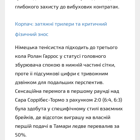
глибокого захисту до вибухових контратак. 
Корпач: затяжні трилери та критичний 
фізичний знос
Німецька тенісистка підходить до третього 
кола Ролан Гаррос у статусі головного 
збурювача спокою в нижній частині сітки, 
проте її підсумкові цифри є тривожним 
дзвінком для подальших перспектив. 
Сенсаційна перемога в першому раунді над 
Сара Соррібес-Тормо з рахунком 2:0 (6:4, 6:3) 
була здобута у специфічному стилі взаємних 
брейків, де відсоток виграшу на власній 
першій подачі в Тамари ледве перевалив за 
50%. 