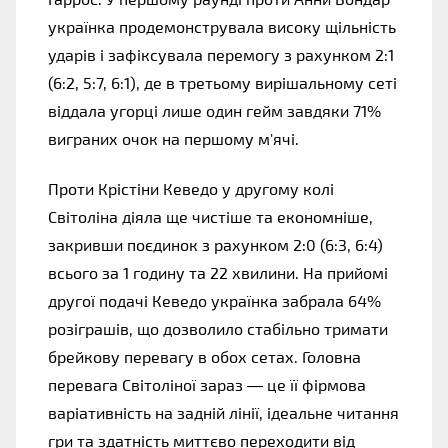
українка продемонструвала високу щільність 
ударів і зафіксувала перемогу з рахунком 2:1 
(6:2, 5:7, 6:1), де в третьому вирішальному сеті 
віддала угорці лише один гейм завдяки 71% 
виграних очок на першому м'ячі. 
Проти Крістіни Кеведо у другому колі 
Світоліна діяла ще чистіше та економніше, 
закривши поєдинок з рахунком 2:0 (6:3, 6:4) 
всього за 1 годину та 22 хвилини. На прийомі 
другої подачі Кеведо українка забрала 64% 
розіграшів, що дозволило стабільно тримати 
брейкову перевагу в обох сетах. Головна 
перевага Світоліної зараз — це її фірмова 
варіативність на задній лінії, ідеальне читання 
гри та здатність миттєво переходити від 