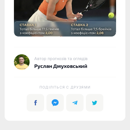
Автор прогнозів та оглядів
Руслан Дмуховський
ПОДІЛІТЬСЯ C ДРУЗЯМИ