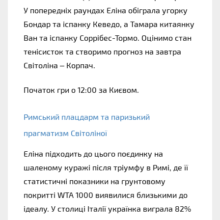
У попередніх раундах Еліна обіграла угорку 
Бондар та іспанку Кеведо, а Тамара китаянку 
Ван та іспанку Соррібес-Тормо. Оцінимо стан 
тенісисток та створимо прогноз на завтра 
Світоліна – Корпач.
Початок гри о 12:00 за Києвом. 
Римський плацдарм та паризький 
прагматизм Світоліної
Еліна підходить до цього поєдинку на 
шаленому куражі після тріумфу в Римі, де її 
статистичні показники на грунтовому 
покритті WTA 1000 виявилися близькими до 
ідеалу. У столиці Італії українка виграла 82% 