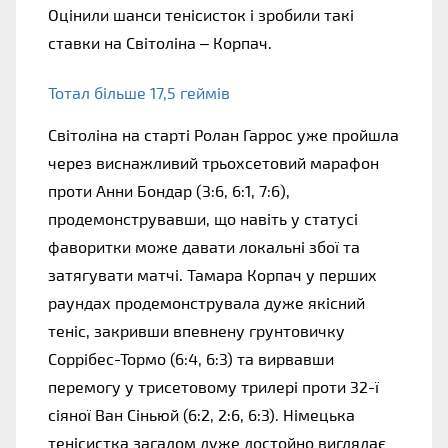
Оцінили шанси тенісисток і зробили такі 
ставки на Світоліна – Корпач.
Тотал більше 17,5 геймів 
Світоліна на старті Ролан Гаррос уже пройшла 
через виснажливий трьохсетовий марафон 
проти Анни Бондар (3:6, 6:1, 7:6), 
продемонструвавши, що навіть у статусі 
фаворитки може давати локальні збої та 
затягувати матчі. Тамара Корпач у перших 
раундах продемонструвала дуже якісний 
теніс, закривши впевнену грунтовичку 
Соррібес-Тормо (6:4, 6:3) та вирвавши 
перемогу у трисетовому трилері проти 32-ї 
сіяної Ван Сіньюй (6:2, 2:6, 6:3). Німецька 
тенісистка загалом дуже достойно виглядає 