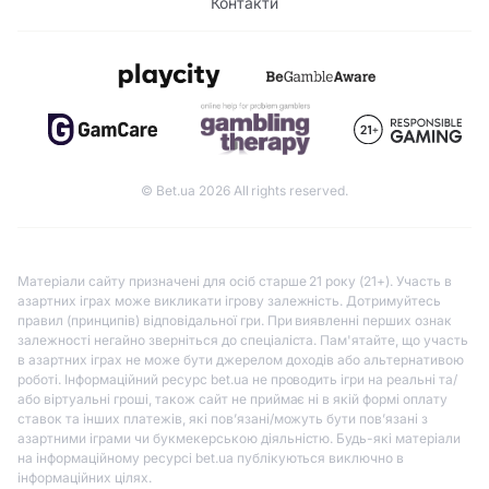
Контакти
© Bet.ua 2026 All rights reserved.
Матеріали сайту призначені для осіб старше 21 року (21+). Участь в
азартних іграх може викликати ігрову залежність. Дотримуйтесь
правил (принципів) відповідальної гри. При виявленні перших ознак
залежності негайно зверніться до спеціаліста. Пам'ятайте, що участь
в азартних іграх не може бути джерелом доходів або альтернативою
роботі. Інформаційний ресурс bet.ua не проводить ігри на реальні та/
або віртуальні гроші, також сайт не приймає ні в якій формі оплату
ставок та інших платежів, які пов’язані/можуть бути пов’язані з
азартними іграми чи букмекерською діяльністю. Будь-які матеріали
на інформаційному ресурсі bet.ua публікуються виключно в
інформаційних цілях.