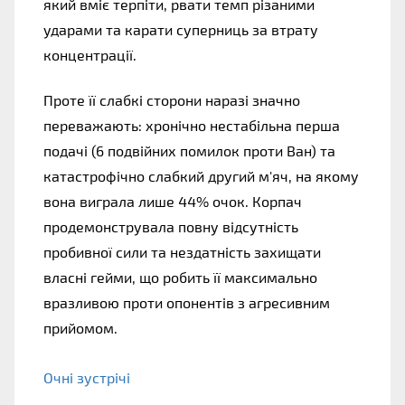
який вміє терпіти, рвати темп різаними 
ударами та карати суперниць за втрату 
концентрації. 
Проте її слабкі сторони наразі значно 
переважають: хронічно нестабільна перша 
подачі (6 подвійних помилок проти Ван) та 
катастрофічно слабкий другий м'яч, на якому 
вона виграла лише 44% очок. Корпач 
продемонструвала повну відсутність 
пробивної сили та нездатність захищати 
власні гейми, що робить її максимально 
вразливою проти опонентів з агресивним 
прийомом.
Очні зустрічі 