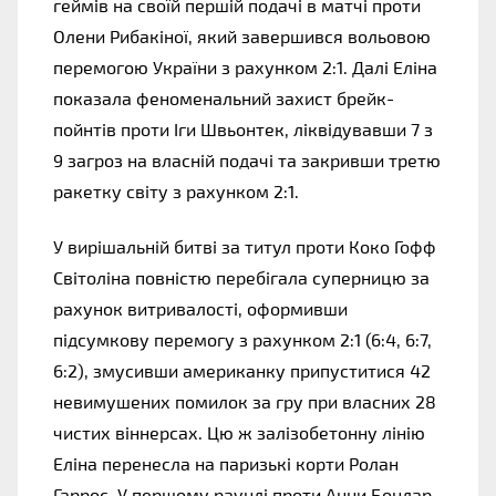
геймів на своїй першій подачі в матчі проти 
Олени Рибакіної, який завершився вольовою 
перемогою України з рахунком 2:1. Далі Еліна 
показала феноменальний захист брейк-
пойнтів проти Іги Швьонтек, ліквідувавши 7 з 
9 загроз на власній подачі та закривши третю 
ракетку світу з рахунком 2:1. 
У вирішальній битві за титул проти Коко Гофф 
Світоліна повністю перебігала суперницю за 
рахунок витривалості, оформивши 
підсумкову перемогу з рахунком 2:1 (6:4, 6:7, 
6:2), змусивши американку припуститися 42 
невимушених помилок за гру при власних 28 
чистих віннерсах. Цю ж залізобетонну лінію 
Еліна перенесла на паризькі корти Ролан 
Гаррос. У першому раунді проти Анни Бондар 