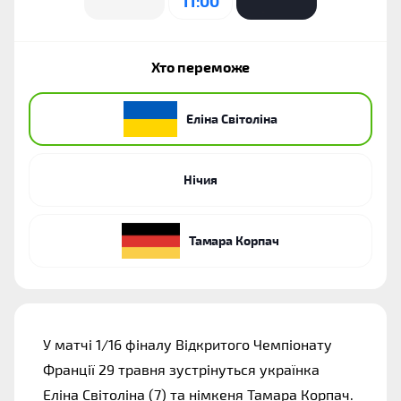
11:00
Хто переможе
Еліна Світоліна
Нічия
Тамара Корпач
У матчі 1/16 фіналу Відкритого Чемпіонату 
Франції 29 травня зустрінуться українка 
Еліна Світоліна (7) та німкеня Тамара Корпач. 