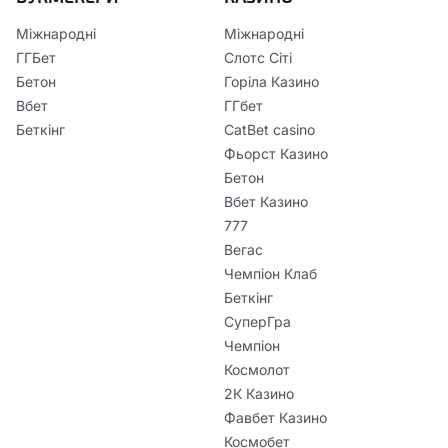
Міжнародні
Міжнародні
ГГБет
Слотс Сіті
Бетон
Горіла Казино
Вбет
ГГбет
Беткінг
CatBet casino
Фьорст Казино
Бетон
Вбет Казино
777
Вегас
Чемпіон Клаб
Беткінг
СуперГра
Чемпіон
Космолот
2К Казино
Фавбет Казино
Космобет