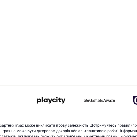
 азартних іграх може викликати ігрову залежність. Дотримуйтесь правил (пр
х іграх не може бути джерелом доходів або альтернативою роботі. Інформацій
х платежів, які пов’язані/можуть бути пов’язані з азартними іграми чи букм