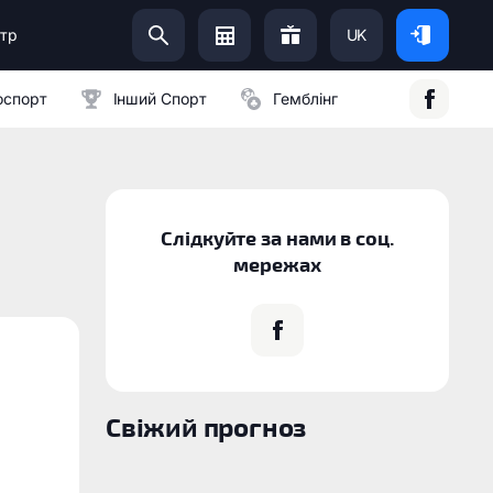
тр
UK
Допоможи Українській Армії:
оспорт
Інший Спорт
Гемблінг
Слідкуйте за нами в соц.
мережах
Свіжий прогноз