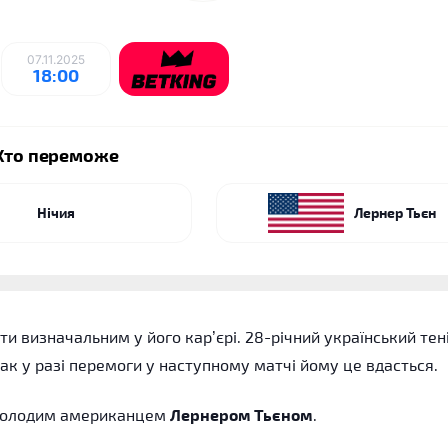
07.11.2025
18:00
Хто переможе
Нічия
Лернер Тьєн
и визначальним у його кар’єрі. 28-річний український тен
днак у разі перемоги у наступному матчі йому це вдасться.
з молодим американцем
Лернером Тьєном
.