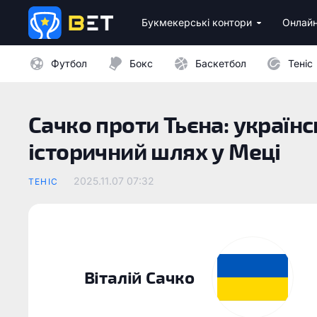
Букмекерські контори
Онлайн
Ліцензійні букмекери України
Бездепозитні бонуси 
Казино з мінімальни
Футбол
Бокс
Баскетбол
Теніс
Сачко проти Тьєна: україн
історичний шлях у Меці
2025.11.07 07:32
ТЕНІС
Віталій Сачко