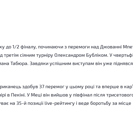
у до 1/2 фіналу, починаючи з перемоги над Джованні Мпе
д третім сіяним турніру Олександром Бубліком. У чвертьф
мана Табюра. Завдяки успішним виступам він уже піднявся
риканець здобув 37 перемог у цьому році та вперше в кар’
рі в Пекіні. У Меці він вийшов у півфінал після трисетовог
ває на 35-й позиції live-рейтингу і веде боротьбу за місце