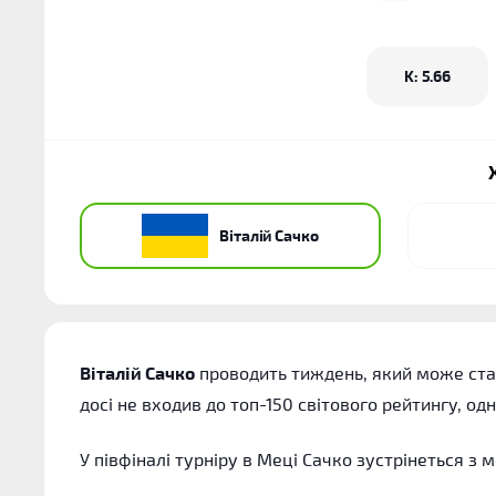
K: 5.66
Віталій Сачко
Віталій Сачко
проводить тиждень, який може стат
досі не входив до топ-150 світового рейтингу, о
У півфіналі турніру в Меці Сачко зустрінеться 