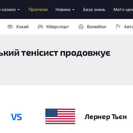
 казино
Прогнози
Новини
База знань
Матч-цен
за реєстрацію
м депозитом
Хокей
Кіберспорт
Волейбол
Авт
ський тенісист продовжує
VS
Лернер Тьєн