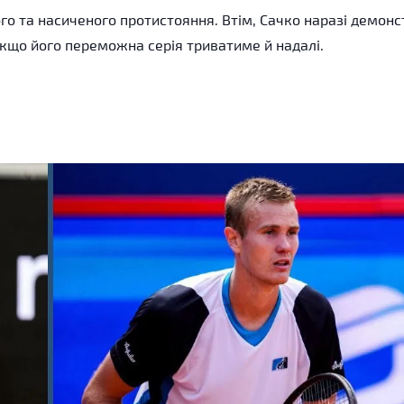
го та насиченого протистояння. Втім, Сачко наразі демонс
 якщо його переможна серія триватиме й надалі.