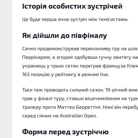
Історія особистих зустрічей
Це буде перша очна зустріч між тенісистами.
Як дійшли до півфіналу
Сачко продемонстрував переконливу гру на шлях
Перрікаром, а згодом здобувши гучну звитягу на
українець у трьох сетах переграв француза Кле
163 позицію у рейтингу в режимі live.
Тьєн теж проводить сильний сезон. 19-річний аме
грав у фіналі туру, ставши віцечемпіоном на турні
трилеру проти Маттео Берреттіні. Нині він перебу
серед сіяних на Australian Open.
Форма перед зустріччю