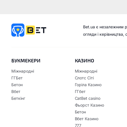
Bet.ua є незалежним 
огляди і керівництва,
БУКМЕКЕРИ
КАЗИНО
Міжнародні
Міжнародні
ГГБет
Слотс Сіті
Бетон
Горіла Казино
Вбет
ГГбет
Беткінг
CatBet casino
Фьорст Казино
Бетон
Вбет Казино
777