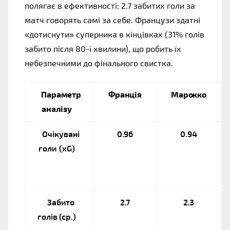
полягає в ефективності: 2.7 забитих голи за 
матч говорять самі за себе. Французи здатні 
«дотиснути» суперника в кінцівках (31% голів 
забито після 80-ї хвилини), що робить їх 
небезпечними до фінального свистка.
Параметр 
Франція
Марокко
аналізу
Очікувані 
0.96
0.94
голи (xG)
Забито 
2.7
2.3
голів (ср.)