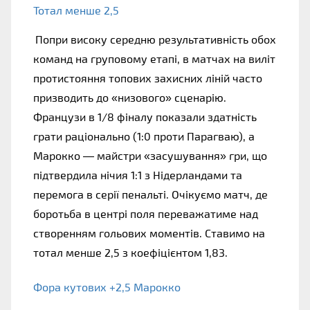
Тотал менше 2,5
Попри високу середню результативність обох 
команд на груповому етапі, в матчах на виліт 
протистояння топових захисних ліній часто 
призводить до «низового» сценарію. 
Французи в 1/8 фіналу показали здатність 
грати раціонально (1:0 проти Парагваю), а 
Марокко — майстри «засушування» гри, що 
підтвердила нічия 1:1 з Нідерландами та 
перемога в серії пенальті. Очікуємо матч, де 
боротьба в центрі поля переважатиме над 
створенням гольових моментів. Ставимо на 
тотал менше 2,5 з коефіцієнтом 1,83.
Фора кутових +2,5 Марокко 