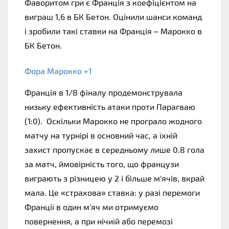
Фаворитом гри є Франція з коефіцієнтом на 
виграш 1,6 в БК Бетон. Оцінили шанси команд 
і зробили такі ставки на Франція – Марокко в 
БК Бетон.
Фора Марокко +1
Франція в 1/8 фіналу продемонструвала 
низьку ефективність атаки проти Парагваю 
(1:0).  Оскільки Марокко не програло жодного 
матчу на турнірі в основний час, а їхній 
захист пропускає в середньому лише 0.8 гола 
за матч, ймовірність того, що французи 
виграють з різницею у 2 і більше м'ячів, вкрай 
мала. Це «страхова» ставка: у разі перемоги 
Франції в один м'яч ми отримуємо 
повернення, а при нічиїй або перемозі 