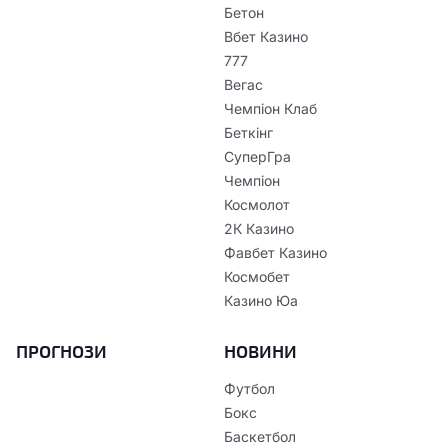
Бетон
Вбет Казино
777
Вегас
Чемпіон Клаб
Беткінг
СуперГра
Чемпіон
Космолот
2К Казино
Фавбет Казино
Космобет
Казино Юа
ПРОГНОЗИ
НОВИНИ
Футбол
Бокс
Баскетбол