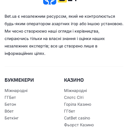
Bet.ua є незалежним ресурсом, який не контролюється
будь-яким оператором азартних ігор або іншою установою.
Ми чесно створюємо наші огляди і керівництва,
спираючись тільки на власні знання і оцінки наших
незалежних експертів; все це створено лише в
інформаційних цілях.
БУКМЕКЕРИ
КАЗИНО
Міжнародні
Міжнародні
ГГБет
Слотс Сіті
Бетон
Горіла Казино
Вбет
ГГбет
Беткінг
CatBet casino
Фьорст Казино