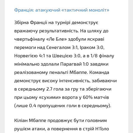
Франція: атакуючий «тактичний моноліт»
Збірна Франції на турнірі демонструє 
вражаючу результативність. На шляху до 
чвертьфіналу «Ле Бле» здобули яскраві 
перемоги над Сенегалом 3:1, Іраком 3:0, 
Норвегією 4:1 та Швецією 3:0, а в 1/8 фіналу 
мінімально здолали Парагвай 1:0 завдяки 
реалізованому пенальті Мбаппе. Команда 
демонструє високу інтенсивність, забиваючи 
в середньому 2.7 гола за гру та зберігаючи 
при цьому «сухими» ворота у 60% матчів 
(лише 0.4 пропущених голи в середньому).
Кіліан Мбаппе продовжує бути головним 
рушієм атаки, а повернення в стрій Н'Голо 