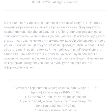
© Bet.ua 2026 All rights reserved.
Матеріали сайту призначені для осіб старше 21 року (21+). Участь в
азартних іграх може викликати ігрову залежність. Дотримуйтесь
правил (принципів) відповідальної гри. При виявленні перших ознак
залежності негайно зверніться до спеціаліста. Пам'ятайте, що участь
в азартних іграх не може бути джерелом доходів або альтернативою
роботі. Інформаційний ресурс bet.ua не проводить ігри на реальні та/
або віртуальні гроші, також сайт не приймає ні в якій формі оплату
ставок та інших платежів, які пов’язані/можуть бути пов’язані з
азартними іграми чи букмекерською діяльністю. Будь-які матеріали
на інформаційному ресурсі bet.ua публікуються виключно в
інформаційних цілях.
Субʼєкт у сфері онлайн-медіа; назва онлайн медіа: "BET";
ідентифікатор медіа - R40-06126.
ТОВ "Адвайз Україна". Усі права захищені.
Адреса: 02094, м. Київ, бульв. Верховної Ради, 22
Телефон: +380 66 048 73 97
Електрона пошта:
pr@bet.ua