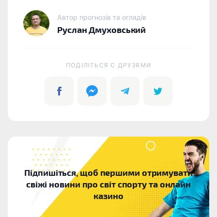
Автор прогнозів та оглядів
Руслан Дмуховський
ПОДІЛІТЬСЯ C ДРУЗЯМИ
Підпишіться, щоб першими отримувати
свіжі новини про світ спорту та онлайн
казино