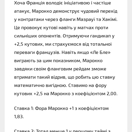
Хоча Франція володіє ініціативою і частіше 
атакує, Марокко демонструє чудовий перехід 
у контратаки через фланги Мазрауї та Хакімі. 
Це провокує кутові навіть у матчах проти 
сильніших опонентів. Отримуючи гандикап у 
+2,5 кутових, ми страхуємося від тотальної 
переваги французів. Навіть якщо «Ле Бле» 
виграють за цим показником, Марокко 
завдяки своїм фланговим рейдам зможе 
втримати такий відрив, що робить цю ставку 
математично вигідною. Ставимо на фору 
кутових +2,5 на Марокко з коефіцієнтом 2,00.
Ставка 1: Фора Марокко +1 з коефіцієнтом 
1,83.
Ставка 2: Тотал менше 1 у першому таймі з 