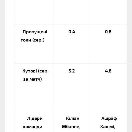
Пропущені 
0.4
0.8
голи (сер.)
Кутові (сер. 
5.2
4.8
за матч)
Лідери 
Кіліан 
Ашраф 
команди
Мбаппе, 
Хакімі, 