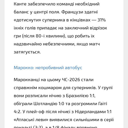
Канте забезпечило команді необхідний 
баланс у центрі поля. Французи здатні 
«дотиснути» суперника в кінцівках — 31% 
їхніх голів припадає на заключний відрізок 
гри (після 80-ї хвилини), що робить їх 
надзвичайно небезпечними, якщо матч 
затягується.
Марокко: непробивний автобус
Марокканці на цьому ЧС-2026 стали 
справжнім кошмаром для суперників. У групі 
вони розписали нічию з Бразилією 1:1, 
обіграли Шотландію 1:0 та розгромили Гаїті 
4:2. У плей-оф після нічиєї з Нідерландами 1:1 
«Атлаські леви» виявилися сильнішими в серії 
пенальті (3:2), а в 1/8 фіналу впевнено 