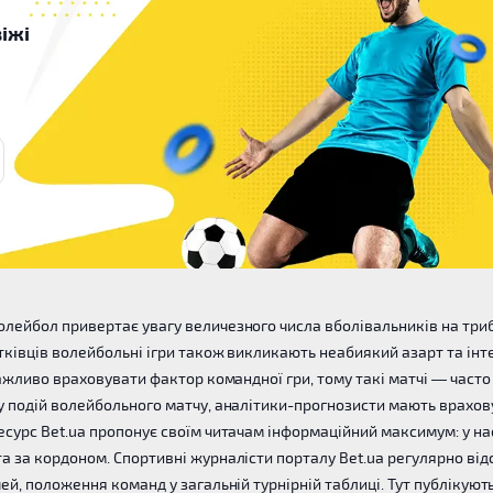
іжі
олейбол привертає увагу величезного числа вболівальників на триб
атківців волейбольні ігри також викликають неабиякий азарт та інте
 важливо враховувати фактор командної гри, тому такі матчі — часто
ку подій волейбольного матчу, аналітики-прогнозисти мають врахо
Ресурс Bet.ua пропонує своїм читачам інформаційний максимум: у на
та за кордоном. Спортивні журналісти порталу Bet.ua регулярно ві
ей, положення команд у загальній турнірній таблиці. Тут публікуют