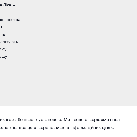
 Ліга; -
а
рогнози на
в.
анд-
налізують
ному
чущу
их ігор або іншою установою. Ми чесно створюємо наші
кспертів; все це створено лише в інформаційних цілях.