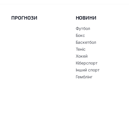
ПРОГНОЗИ
НОВИНИ
Футбол
Бокс
Баскетбол
Теніс
Хокей
Кіберспорт
Інший спорт
Гемблінг