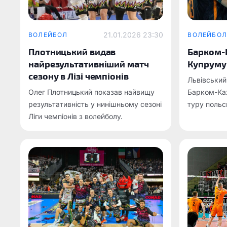
21.01.2026 23:30
ВОЛЕЙБОЛ
ВОЛЕЙБОЛ
Плотницький видав
Барком-
найрезультативніший матч
Купруму 
сезону в Лізі чемпіонів
Львівський
Олег Плотницький показав найвищу
Барком-Каж
результативність у нинішньому сезоні
туру польс
Ліги чемпіонів з волейболу.
зустрівся 