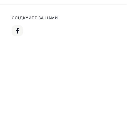
СЛІДКУЙТЕ ЗА НАМИ