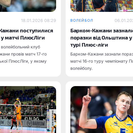
18.01.2026 08:29
06.01.20
ВОЛЕЙБОЛ
Кажани поступилися
Барком-Кажани зазнал
у матчі ПлюсЛіги
поразки від Ольштина у
турі Плюс-ліги
 волейбольний клуб
ани провів матч 17-го
Барком-Кажани зазнали пораз
ької ПлюсЛіги, у якому
матчі 16-го туру чемпіонату П
з командою Купрум.
волейболу.