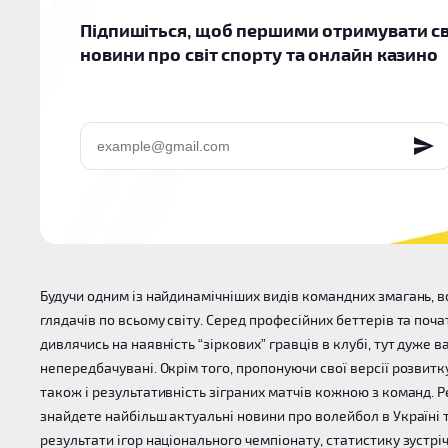
Підпишіться, щоб першими отримувати св
новини про світ спорту та онлайн казино
EMAIL
Будучи одним із найдинамічніших видів командних змагань, в
глядачів по всьому світу. Серед професійних беттерів та поч
дивлячись на наявність “зіркових” гравців в клубі, тут дуже
непередбачувані. Окрім того, пропонуючи свої версії розвит
також і результативність зіграних матчів кожною з команд. 
знайдете найбільш актуальні новини про волейбол в Україні 
результати ігор національного чемпіонату, статистику зустріч