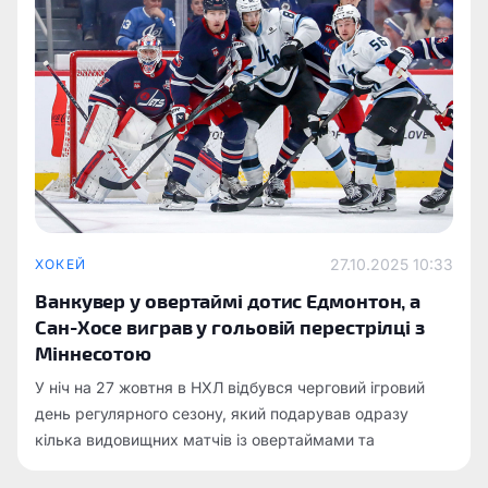
27.10.2025 10:33
ХОКЕЙ
Ванкувер у овертаймі дотис Едмонтон, а
Сан-Хосе виграв у гольовій перестрілці з
Міннесотою
У ніч на 27 жовтня в НХЛ відбувся черговий ігровий
день регулярного сезону, який подарував одразу
кілька видовищних матчів із овертаймами та
розгромами.