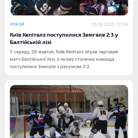
29.10.2025 22:26
ХОКЕЙ
Київ Кепіталз поступилися Земгале 2:3 у
Балтійській лізі
У середу, 29 жовтня, Київ Кепіталз зіграв черговий
матч Балтійської ліги, в якому столична команда
поступилася Земгале з рахунком 2:3.