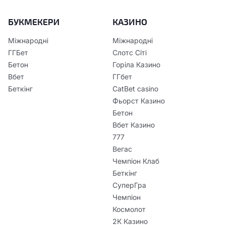
БУКМЕКЕРИ
КАЗИНО
Міжнародні
Міжнародні
ГГБет
Слотс Сіті
Бетон
Горіла Казино
Вбет
ГГбет
Беткінг
CatBet casino
Фьорст Казино
Бетон
Вбет Казино
777
Вегас
Чемпіон Клаб
Беткінг
СуперГра
Чемпіон
Космолот
2К Казино