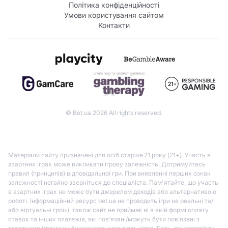
Політика конфіденційності
Умови користування сайтом
Контакти
© Bet.ua 2026 All rights reserved.
Матеріали сайту призначені для осіб старше 21 року (21+). Участь в
азартних іграх може викликати ігрову залежність. Дотримуйтесь
правил (принципів) відповідальної гри. При виявленні перших ознак
залежності негайно зверніться до спеціаліста. Пам'ятайте, що участь
в азартних іграх не може бути джерелом доходів або альтернативою
роботі. Інформаційний ресурс bet.ua не проводить ігри на реальні та/
або віртуальні гроші, також сайт не приймає ні в якій формі оплату
ставок та інших платежів, які пов’язані/можуть бути пов’язані з