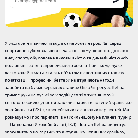
У ряді країн північної півкулі саме хокей є грою №1 серед
спортивних уболівальників. Багато в чому цікавість до цього
виду спорту обумовлена видовищністю та динамічністю усіх
поєдинків грандів європейського хокею. При цьому, дуже
часто хокейні матчі стають об'єктом в спортивних ставках — і
початківці, і професійні беттери не втрачають нагоди
заробити на букмекерських ставках.Онлайн-ресурс Bet.ua
тримає руку на пульсі усіх подій у світі вітчизняного й
світового хокею: у нас ви завжди знайдете новини Української
хокейної ліги (УХЛ), європейських та світових першостей. Ми
розказуємо і про перипетії в найсильнішому на планеті турнірі
— Національній хокейній лізі (НХЛ). Портал Bet.ua акцентує
увагу читачів на: гарячих та актуальних новинних хроніках;