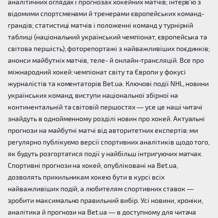
аналітичних оглядах і прогнозах хокейних матчів; інтерв'ю з
відомими спортсменами й тренерами європейських команд-
грандів; статистиці матчів і положенні команд у турнірній
таблиці (національний український чемпіонат, європейська та
світова першість); фоторепортажі з найважливіших поєдинків;
анонси майбутніх матчів, теле- й онлайн-трансляцій. Все про
міжнародний хокей: чемпіонат світу та Європи у фокусі
журналістів та коментаторів Bet.ua. Ключові події NHL, новини
українських команд, виступи національної збірної на
континентальній та світовій першостях — усе це наші читачі
знайдуть в однойменному розділі новин про хокей. Актуальні
прогнози на майбутні матчі від авторитетних експертів: ми
регулярно публікуємо версії спортивних аналітиків щодо того,
як будуть розгортатися події у найбільш інтригуючих матчах.
Спортивні прогнози на хокей, опубліковані на Bet.ua,
дозволять прихильникам хокею бути в курсі всіх
найважливіших подій, а любителям спортивних ставок —
зробити максимально правильний вибір. Усі новини, хроніки,
аналітика й прогнози на Bet.ua — в доступному для читача