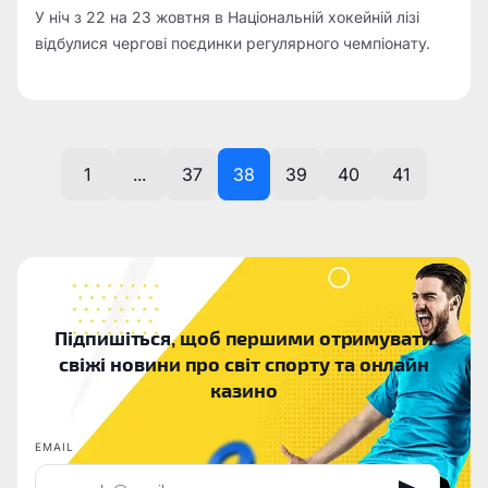
У ніч з 22 на 23 жовтня в Національній хокейній лізі
відбулися чергові поєдинки регулярного чемпіонату.
1
...
37
38
39
40
41
Підпишіться, щоб першими отримувати
свіжі новини про світ спорту та онлайн
казино
EMAIL