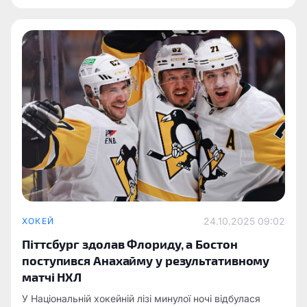
24.10.2025 09:02
ХОКЕЙ
Піттсбург здолав Флориду, а Бостон
поступився Анахайму у результативному
матчі НХЛ
У Національній хокейній лізі минулої ночі відбулася