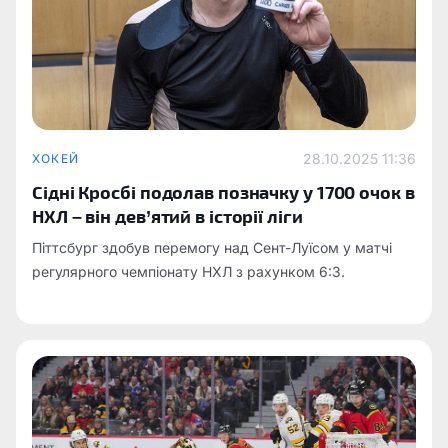
28.10.2025 11:36
ХОКЕЙ
Сідні Кросбі подолав позначку у 1700 очок в
НХЛ – він дев’ятий в історії ліги
Піттсбург здобув перемогу над Сент-Луїсом у матчі
регулярного чемпіонату НХЛ з рахунком 6:3.