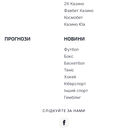
2К Казино
Фавбет Казино
Космобет
Казино Юа
ПРОГНОЗИ
НОВИНИ
Футбол
Бокс
Баскетбол
Теніс
Хокей
Кіберспорт
Інший спорт
Гемблінг
СЛІДКУЙТЕ ЗА НАМИ