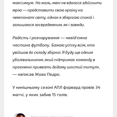
максимум. 
На жаль, мені не вдалося здійснити 
мрію — представити свою країну на 
чемпіонаті світу, однак я зберігаю спокій і 
залишаюся зосередженим, як і завжди.
Радість і розчарування — невід'ємна 
частина футболу. 
Бажаю успіху всім, хто 
увійшов до складу збірної. Я буду ще одним 
уболівальником, який підтримає команду в 
», 
прагненні привезти додому шостий титул
— написав Жоао Педро.
У нинішньому сезоні АПЛ форвард провів 34 
матчі, у яких забив 15 голів.
Редактор стрічки новин