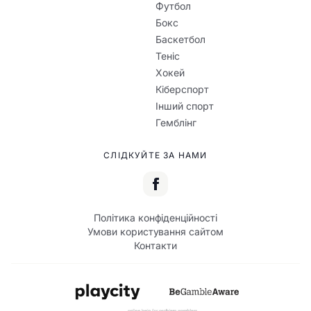
Футбол
Бокс
Баскетбол
Теніс
Хокей
Кіберспорт
Інший спорт
Гемблінг
СЛІДКУЙТЕ ЗА НАМИ
Політика конфіденційності
Умови користування сайтом
Контакти