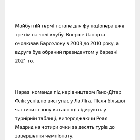
Майбутній термін стане для функціонера вже
третім на чолі клубу. Вперше Лапорта
очолював Барселону з 2003 до 2010 року, а
вдруге був обраний президентом у березні
2021-го.
Наразі команда під керівництвом Ганс-Дітер
Флік успішно виступає у Ла Ліга. Після більшої
частини сезону каталонці лідирують у
турнірній таблиці, випереджаючи Реал
Мадрид на чотири очки за десять турів до
завершення чемпіонату.