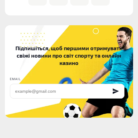
Підпишіться, щоб першими отримувати
свіжі новини про світ спорту та онлайн
казино
EMAIL