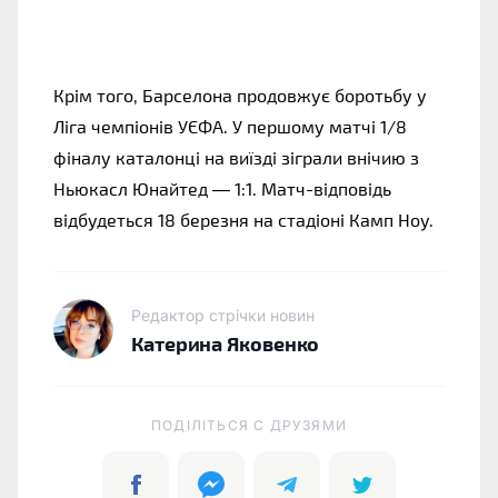
Крім того, Барселона продовжує боротьбу у
Ліга чемпіонів УЄФА. У першому матчі 1/8
фіналу каталонці на виїзді зіграли внічию з
Ньюкасл Юнайтед — 1:1. Матч-відповідь
відбудеться 18 березня на стадіоні Камп Ноу.
Редактор стрічки новин
Катерина Яковенко
ПОДІЛІТЬСЯ C ДРУЗЯМИ