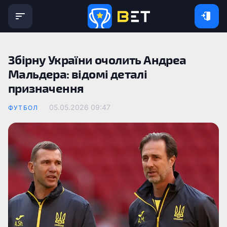
Збірну України очолить Андреа
Мальдера: відомі деталі
призначення
05.05.2026 09:47
ФУТБОЛ