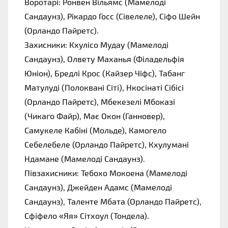
Воротарі: Ронвен Вільямс (Мамелоді 
Сандаунз), Рікардо Госс (Сівелеле), Сіфо Шейн 
(Орландо Пайретс).
Захисники: Кхулісо Мудау (Мамелоді 
Сандаунз), Олвету Маханья (Філадельфія 
Юніон), Бредлі Крос (Кайзер Чіфс), Табанг 
Матулуді (Полоквані Сіті), Нкосінаті Сібісі 
(Орландо Пайретс), Мбекезелі Мбоказі 
(Чикаго Файр), Має Окон (Ганновер), 
Самукеле Кабіні (Мольде), Камогело 
Себелебеле (Орландо Пайретс), Кхулумані 
Ндамане (Мамелоді Сандаунз).
Півзахисники: Тебохо Мокоена (Мамелоді 
Сандаунз), Джейден Адамс (Мамелоді 
Сандаунз), Таленте Мбата (Орландо Пайретс), 
Сфіфело «Яя» Сітхоул (Тондела).