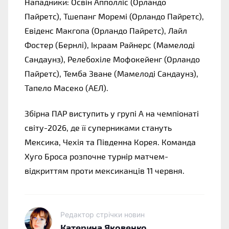
Нападники: Освін Апполліс (Орландо 
Пайретс), Тшепанг Моремі (Орландо Пайретс), 
Евіденс Макгопа (Орландо Пайретс), Лайл 
Фостер (Бернлі), Ікраам Райнерс (Мамелоді 
Сандаунз), Релебохіле Мофокейенг (Орландо 
Пайретс), Темба Зване (Мамелоді Сандаунз), 
Тапело Масеко (АЕЛ).
Збірна ПАР виступить у групі А на чемпіонаті 
світу-2026, де її суперниками стануть 
Мексика, Чехія та Південна Корея. Команда 
Хуго Броса розпочне турнір матчем-
відкриттям проти мексиканців 11 червня.
Редактор стрічки новин
Катерина Яковенко