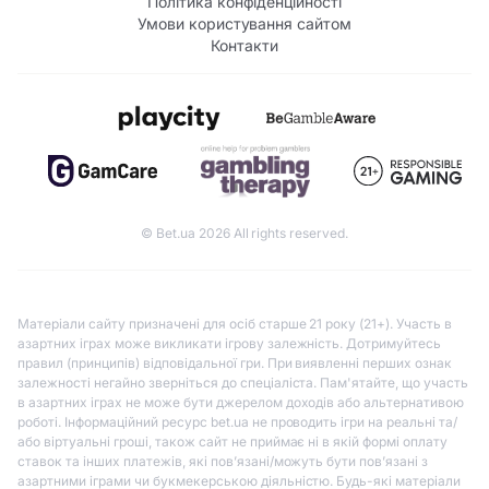
Політика конфіденційності
Умови користування сайтом
Контакти
© Bet.ua 2026 All rights reserved.
Матеріали сайту призначені для осіб старше 21 року (21+). Участь в
азартних іграх може викликати ігрову залежність. Дотримуйтесь
правил (принципів) відповідальної гри. При виявленні перших ознак
залежності негайно зверніться до спеціаліста. Пам'ятайте, що участь
в азартних іграх не може бути джерелом доходів або альтернативою
роботі. Інформаційний ресурс bet.ua не проводить ігри на реальні та/
або віртуальні гроші, також сайт не приймає ні в якій формі оплату
ставок та інших платежів, які пов’язані/можуть бути пов’язані з
азартними іграми чи букмекерською діяльністю. Будь-які матеріали