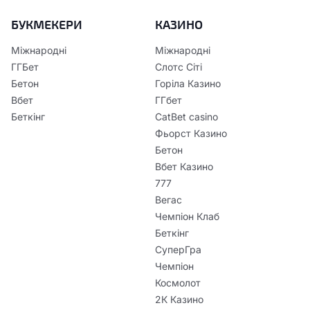
БУКМЕКЕРИ
КАЗИНО
Міжнародні
Міжнародні
ГГБет
Слотс Сіті
Бетон
Горіла Казино
Вбет
ГГбет
Беткінг
CatBet casino
Фьорст Казино
Бетон
Вбет Казино
777
Вегас
Чемпіон Клаб
Беткінг
СуперГра
Чемпіон
Космолот
2К Казино