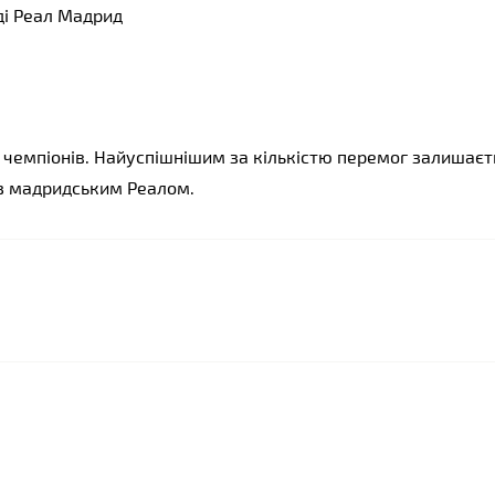
ді Реал Мадрид
 чемпіонів. Найуспішнішим за кількістю перемог залишаєть
із мадридським Реалом.