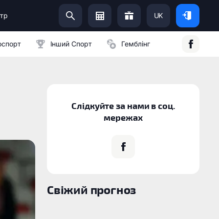
тр
UK
Допоможи Українській Армії:
оспорт
Інший Спорт
Гемблінг
Слідкуйте за нами в соц.
мережах
Свіжий прогноз