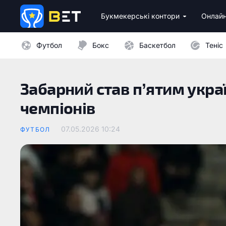
Букмекерські контори
Онлайн
Ліцензійні букмекери України
Бездепозитні бонуси 
Казино з мінімальни
Футбол
Бокс
Баскетбол
Теніс
Забарний став п’ятим україн
чемпіонів
07.05.2026 10:24
ФУТБОЛ