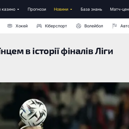
 казино
Прогнози
Новини
База знань
Матч-цен
за реєстрацію
м депозитом
Хокей
Кіберспорт
Волейбол
Авт
цем в історії фіналів Ліги