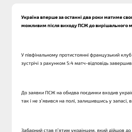
Україна вперше за останні два роки матиме свог
можливим після виходу ПСЖ до вирішального м
У півфінальному протистоянні французький клуб 
зустрічі з рахунком 5:4 матч-відповідь завершив
До заявки ПСЖ на обидва поєдинки входив українс
так і не з’явився на полі, залишившись у запасі, 
Забарний став п’ятим українцем, який дійшов до 