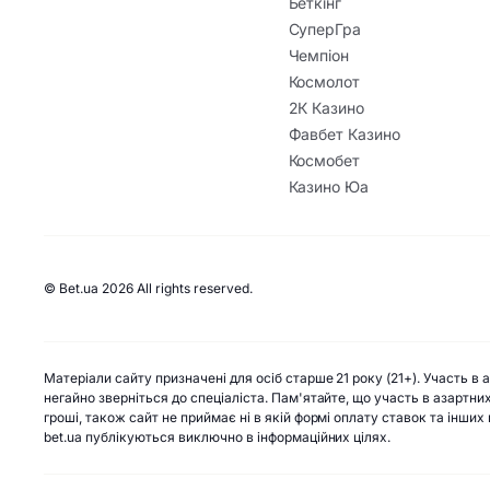
Беткінг
СуперГра
Чемпіон
Космолот
2К Казино
Фавбет Казино
Космобет
Казино Юа
© Bet.ua 2026 All rights reserved.
Матеріали сайту призначені для осіб старше 21 року (21+). Участь в
негайно зверніться до спеціаліста. Пам'ятайте, що участь в азартни
гроші, також сайт не приймає ні в якій формі оплату ставок та інши
bet.ua публікуються виключно в інформаційних цілях.