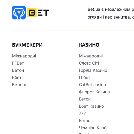
Bet.ua є незалежним 
огляди і керівництва,
БУКМЕКЕРИ
КАЗИНО
Міжнародні
Міжнародні
ГГБет
Слотс Сіті
Бетон
Горіла Казино
Вбет
ГГбет
Беткінг
CatBet casino
Фьорст Казино
Бетон
Вбет Казино
777
Вегас
Чемпіон Клаб