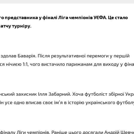
о представника у фіналі Ліга чемпіонів УЄФА. Це стало 
атчу турніру.
здолав Баварія. Після результативної перемоги у першій 
ся нічиєю 1:1, чого вистачило парижанам для виходу у фіна
ький захисник Ілля Забарний. Хоча футболіст збірної Укра
він усе одно вписав своє ім’я в історію українського футбол
фіналу Ліги чемпіонів. Раніше цього досягали Андрій Шевче