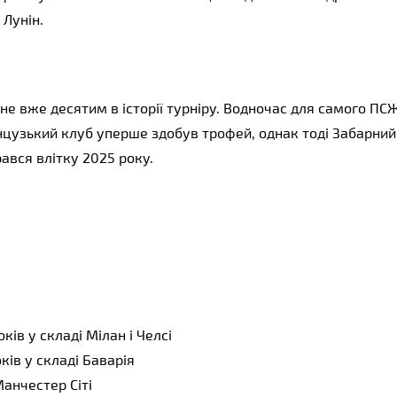
 Лунін.
не вже десятим в історії турніру. Водночас для самого ПСЖ
нцузький клуб уперше здобув трофей, однак тоді Забарний
ався влітку 2025 року.
ів у складі Мілан і Челсі
ків у складі Баварія
анчестер Сіті