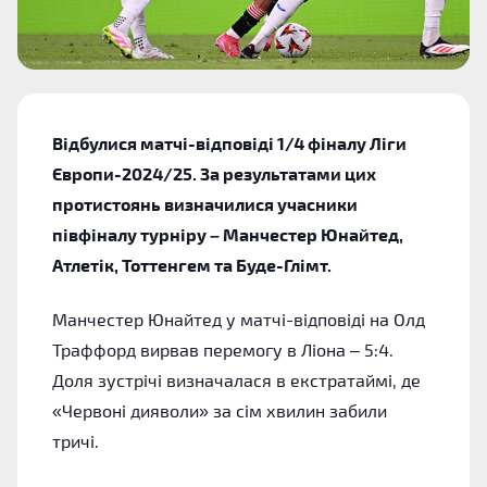
Відбулися матчі-відповіді 1/4 фіналу Ліги
Європи-2024/25. За результатами цих
протистоянь визначилися учасники
півфіналу турніру – Манчестер Юнайтед,
Атлетік, Тоттенгем та Буде-Глімт.
Манчестер Юнайтед у матчі-відповіді на Олд
Траффорд вирвав перемогу в Ліона – 5:4.
Доля зустрічі визначалася в екстратаймі, де
«Червоні дияволи» за сім хвилин забили
тричі.