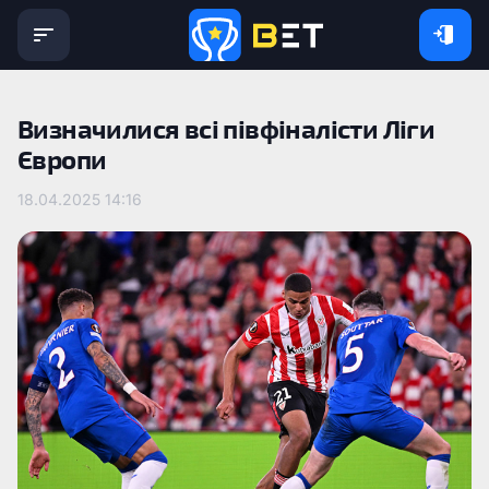
Визначилися всі півфіналісти Ліги
Європи
18.04.2025 14:16