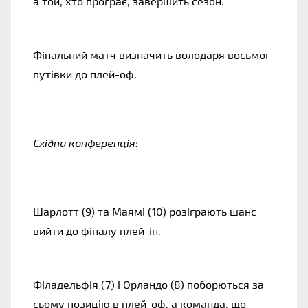
а той, хто програє, завершить сезон.
Фінальний матч визначить володаря восьмої
путівки до плей-оф.
Східна конференція:
Шарлотт (9) та Маямі (10) розіграють шанс
вийти до фіналу плей-ін.
Філадельфія (7) і Орландо (8) поборються за
сьому позицію в плей-оф, а команда, що