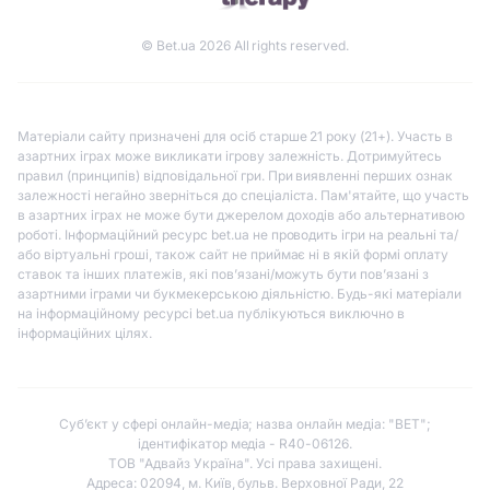
© Bet.ua 2026 All rights reserved.
Матеріали сайту призначені для осіб старше 21 року (21+). Участь в
азартних іграх може викликати ігрову залежність. Дотримуйтесь
правил (принципів) відповідальної гри. При виявленні перших ознак
залежності негайно зверніться до спеціаліста. Пам'ятайте, що участь
в азартних іграх не може бути джерелом доходів або альтернативою
роботі. Інформаційний ресурс bet.ua не проводить ігри на реальні та/
або віртуальні гроші, також сайт не приймає ні в якій формі оплату
ставок та інших платежів, які пов’язані/можуть бути пов’язані з
азартними іграми чи букмекерською діяльністю. Будь-які матеріали
на інформаційному ресурсі bet.ua публікуються виключно в
інформаційних цілях.
Субʼєкт у сфері онлайн-медіа; назва онлайн медіа: "BET";
ідентифікатор медіа - R40-06126.
ТОВ "Адвайз Україна". Усі права захищені.
Адреса: 02094, м. Київ, бульв. Верховної Ради, 22