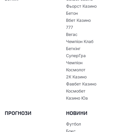
Фьорст Казино
Бетон
Вбет Казино
777
Вегас
Чемпіон Клаб
Беткінг
СуперГра
Чемпіон
Космолот
2К Казино
Фавбет Казино
Космобет
Казино Юа
ПРОГНОЗИ
НОВИНИ
Футбол
Бокс