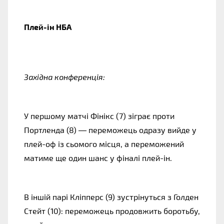
Плей-ін НБА
Західна конференція:
У першому матчі Фінікс (7) зіграє проти
Портленда (8) — переможець одразу вийде у
плей-оф із сьомого місця, а переможений
матиме ще один шанс у фіналі плей-ін.
В іншій парі Кліпперс (9) зустрінуться з Голден
Стейт (10): переможець продовжить боротьбу,