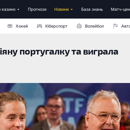
 казино
Прогнози
Новини
База знань
Матч-цен
за реєстрацію
м депозитом
Хокей
Кіберспорт
Волейбол
Авт
іяну португалку та виграла