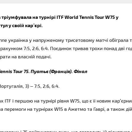
 тріумфувала на турнірі ITF World Tennis Tour W75 у
л у своїй кар’єрі.
Vienne українка у напруженому трисетовому матчі обіграла 
ахунком 7:5, 2:6, 6:4. Поєдинок тривав трохи понад дві го
ати на власній подачі.
Tennis Tour 75. Пуатьє (Франція). 
Фінал
угалія, 3) – 7:5, 2:6, 6:4.
 ITF і першою на турнірі рівня W75, що є її новим кар’єрн
а перемоги на турнірах W15 в Ажетмо та Гаврі, а також ді
ризових і 75 рейтингових очок, що дозволить їй піднятися 