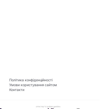
Політика конфіденційності
Умови користування сайтом
Контакти