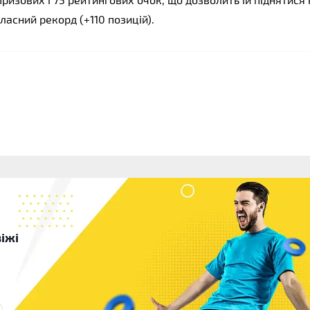
ласний рекорд (+110 позицій).
іжі