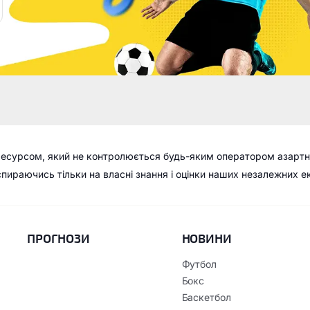
ресурсом, який не контролюється будь-яким оператором азартн
 спираючись тільки на власні знання і оцінки наших незалежних е
ПРОГНОЗИ
НОВИНИ
Футбол
Бокс
Баскетбол