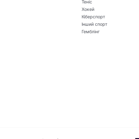
Теніс
Хокей
Кіберспорт
Інший спорт
Гемблінг