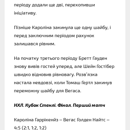
періоду додали ще дві, перехопивши 
ініціативу.
Пізніше Кароліна закинула ще одну шайбу, і 
перед заключним періодом рахунок 
залишався рівним.
На початку третього періоду Бретт Гауден 
знову вивів гостей уперед, але Шейн Гостібер 
швидко відновив рівновагу. Розв’язка 
настала невдовзі, коли Томаш Гертл закинув 
переможну шайбу для Вегаса.
НХЛ. Кубок Стенлі. Фінал. Перший матч
Кароліна Гаррікенйз – Вегас Голден Найтс – 
4:5 (2:1, 1:2, 1:2)