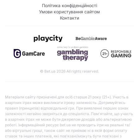
Політика конфіденційності
Умови користування сайтом
Контакти
© Bet.ua 2026 All rights reserved.
Матеріали сайту призначені для осіб старше 21 року (21+). Участь в
азартних іграх може викликати ігрову залежність. Дотримуйтесь
правил (принципів) відповідальної гри. При виявленні перших ознак
залежності негайно зверніться до спеціаліста. Пам'ятайте, що участь
в азартних іграх не може бути джерелом доходів або альтернативою
роботі. Інформаційний ресурс bet.ua не проводить ігри на реальні та/
або віртуальні гроші, також сайт не приймає ні в якій формі оплату
ставок та інших платежів, які пов’язані/можуть бути пов’язані з