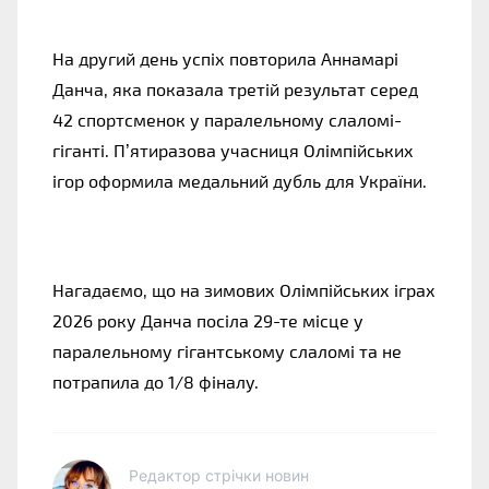
На другий день успіх повторила Аннамарі
Данча, яка показала третій результат серед
42 спортсменок у паралельному слаломі-
гіганті. П’ятиразова учасниця Олімпійських
ігор оформила медальний дубль для України.
Нагадаємо, що на зимових Олімпійських іграх
2026 року Данча посіла 29-те місце у
паралельному гігантському слаломі та не
потрапила до 1/8 фіналу.
Редактор стрічки новин