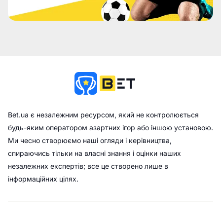
Bet.ua є незалежним ресурсом, який не контролюється
будь-яким оператором азартних ігор або іншою установою.
Ми чесно створюємо наші огляди і керівництва,
спираючись тільки на власні знання і оцінки наших
незалежних експертів; все це створено лише в
інформаційних цілях.