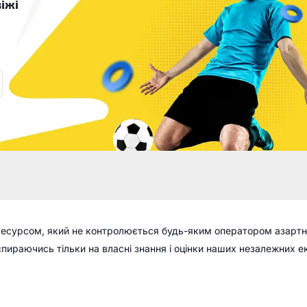
іжі
ресурсом, який не контролюється будь-яким оператором азартн
 спираючись тільки на власні знання і оцінки наших незалежних е