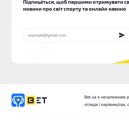
Підпишіться, щоб першими отримувати св
новини про світ спорту та онлайн казино
EMAIL
Bet.ua є незалежним 
огляди і керівництва,