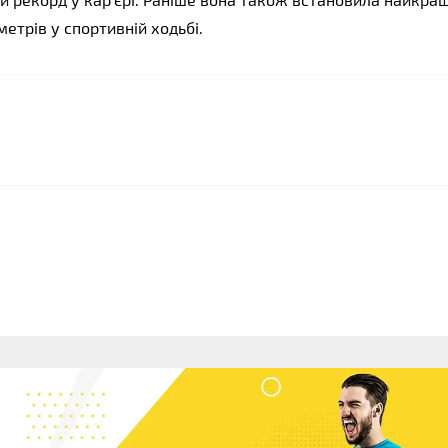
метрів у спортивній ходьбі.