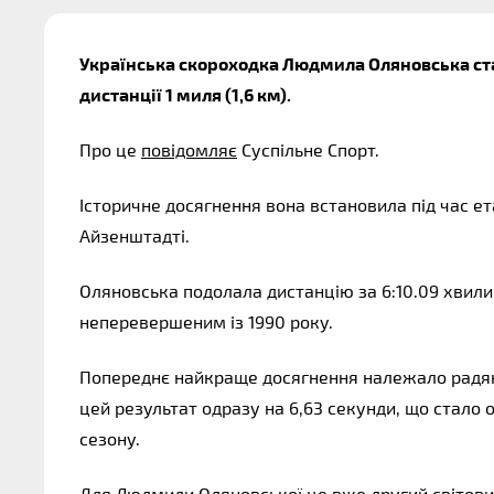
Українська скороходка Людмила Оляновська стал
дистанції 1 миля (1,6 км). 
Про це 
повідомляє
 Суспільне Спорт.
Історичне досягнення вона встановила під час ет
Айзенштадті.
Оляновська подолала дистанцію за 6:10.09 хвили
неперевершеним із 1990 року.
Попереднє найкраще досягнення належало радянсь
цей результат одразу на 6,63 секунди, що стало 
сезону.
Для Людмили Оляновської це вже другий світовий