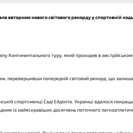
а авторкою нового світового рекорду у спортивній ходьб
апу Континентального туру, який проходив в австрійському
ни, перевершивши попередній світовий рекорд, що залиша
кій спортсменці Саді Ейдікіте. Українці вдалося покращи
одним із найяскравіших досягнень поточного легкоатлетичн
 рекорд у кар'єрі. Раніше вона також встановила найкращ