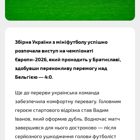
Збірна України з мініфутболу успішно 
розпочала виступ на чемпіонаті 
Європи-2026, який проходить у Братиславі, 
здобувши переконливу перемогу над 
Бельгією — 4:0.
Ще до перерви українська команда 
забезпечила комфортну перевагу. Головним 
героєм стартового відрізка став Вадим 
Іванов, який оформив дубль. Водночас матч 
завершився для нього достроково — після 
серйозного ушкодження голови футболіст 