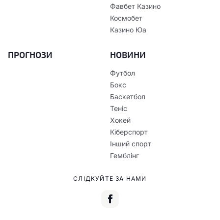
Фавбет Казино
Космобет
Казино Юа
ПРОГНОЗИ
НОВИНИ
Футбол
Бокс
Баскетбол
Теніс
Хокей
Кіберспорт
Інший спорт
Гемблінг
СЛІДКУЙТЕ ЗА НАМИ