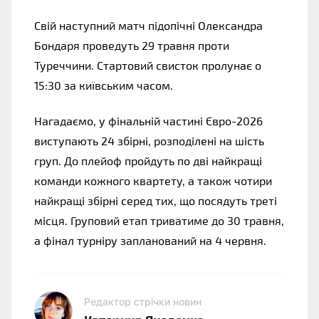
Свій наступний матч підопічні Олександра 
Бондаря проведуть 29 травня проти 
Туреччини. Стартовий свисток пролунає о 
15:30 за київським часом.
Нагадаємо, у фінальній частині Євро-2026 
виступають 24 збірні, розподілені на шість 
груп. До плейоф пройдуть по дві найкращі 
команди кожного квартету, а також чотири 
найкращі збірні серед тих, що посядуть треті 
місця. Груповий етап триватиме до 30 травня, 
а фінал турніру запланований на 4 червня.
Редактор стрічки новин