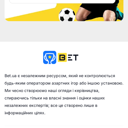
Bet.ua є незалежним ресурсом, який не контролюється
будь-яким оператором азартних ігор або іншою установою.
Ми чесно створюємо наші огляди і керівництва,
спираючись тільки на власні знання і оцінки наших
незалежних експертів; все це створено лише в
інформаційних цілях.