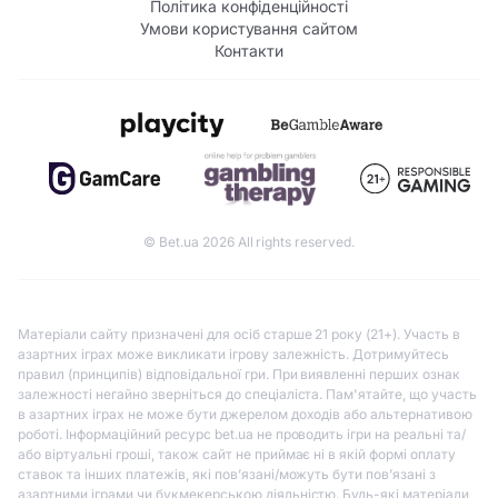
Політика конфіденційності
Умови користування сайтом
Контакти
© Bet.ua 2026 All rights reserved.
Матеріали сайту призначені для осіб старше 21 року (21+). Участь в
азартних іграх може викликати ігрову залежність. Дотримуйтесь
правил (принципів) відповідальної гри. При виявленні перших ознак
залежності негайно зверніться до спеціаліста. Пам'ятайте, що участь
в азартних іграх не може бути джерелом доходів або альтернативою
роботі. Інформаційний ресурс bet.ua не проводить ігри на реальні та/
або віртуальні гроші, також сайт не приймає ні в якій формі оплату
ставок та інших платежів, які пов’язані/можуть бути пов’язані з
азартними іграми чи букмекерською діяльністю. Будь-які матеріали