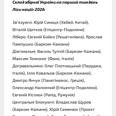
Склад збірної України на перший тиждень 
Ліги націй-2026:
Зв’язуючі: Юрій Синиця (Хебей, Китай), 
Віталій Щитков (Епіцентр-Подоляни)
Ліберо: Євгеній Бойко (Решетилівка), Ярослав 
Пампушко (Барком-Кажани)
Діагональні: Василь Тупчій (Барком-Кажани), 
Максим Тонконог (Фано, Італія)
Догравальники: Олег Плотницький (Перуджа, 
Італія), Ілля Ковальов (Барком-Кажани), 
Дмитро Янчук (Панатінаїкос, Греція), 
Олександр Наложний (Епіцентр-Подоляни), 
Євгеній Кісілюк (Рапід, Румунія)
Центральні блокуючі: Владислав Щуров 
(Барком-Кажани), Юрій Семенюк (Проєкт 