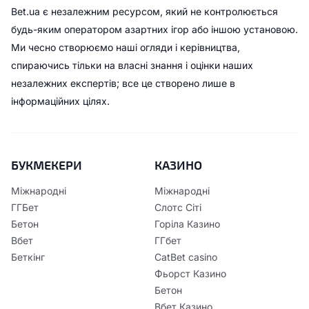
Bet.ua є незалежним ресурсом, який не контролюється
будь-яким оператором азартних ігор або іншою установою.
Ми чесно створюємо наші огляди і керівництва,
спираючись тільки на власні знання і оцінки наших
незалежних експертів; все це створено лише в
інформаційних цілях.
БУКМЕКЕРИ
КАЗИНО
Міжнародні
Міжнародні
ГГБет
Слотс Сіті
Бетон
Горіла Казино
Вбет
ГГбет
Беткінг
CatBet casino
Фьорст Казино
Бетон
Вбет Казино