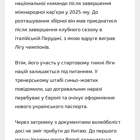
національної команди після завершення 
міжнародної кар’єри у 2025-му. До 
розташування збірної він мав приєднатися 
після завершення клубного сезону в 
італійській Перуджі, з якою вдруге виграв 
Лігу чемпіонів.
Втім, його участь у стартовому тижні Ліги 
націй залишається під питанням. У 
тренерському штабі синьо-жовтих 
повідомили, що догравальник наразі 
перебуває у Європі та очікує оформлення 
нового українського паспорта.
Через затримку з документами волейболіст 
досі не зміг прибути до Китаю. До першого 
матчу України проти Японії залишається 