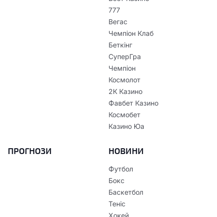
777
Вегас
Чемпіон Клаб
Беткінг
СуперГра
Чемпіон
Космолот
2К Казино
Фавбет Казино
Космобет
Казино Юа
ПРОГНОЗИ
НОВИНИ
Футбол
Бокс
Баскетбол
Теніс
Хокей