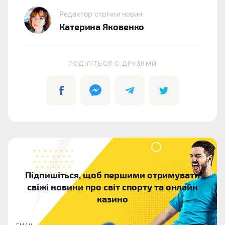
Редактор стрічки новин
Катерина Яковенко
ПОДІЛІТЬСЯ C ДРУЗЯМИ
Підпишіться, щоб першими отримувати
свіжі новини про світ спорту та онлайн
казино