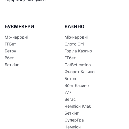
БУКМЕКЕРИ
КАЗИНО
Міжнародні
Міжнародні
ГГБет
Слотс Сіті
Бетон
Горіла Казино
Вбет
ГГбет
Беткінг
CatBet casino
Фьорст Казино
Бетон
Вбет Казино
777
Вегас
Чемпіон Клаб
Беткінг
СуперГра
Чемпіон