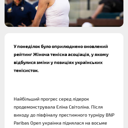
У понеділок було оприлюднено оновлений
рейтинг Жіноча тенісна асоціація, у якому
відбулися зміни у позиціях українських
тенісисток.
Найбільший прогрес серед лідерок
продемонструвала Еліна Світоліна. Після
виходу до півфіналу престижного турніру BNP
Paribas Open українка піднялася на восьме