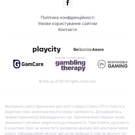
Політика конфіденційності
Умови користування сайтом
Контакти
© Bet.ua 2026 All rights reserved.
Матеріали сайту призначені для осіб старше 21 року (21+). Участь в
азартних іграх може викликати ігрову залежність. Дотримуйтесь
правил (принципів) відповідальної гри. При виявленні перших ознак
залежності негайно зверніться до спеціаліста. Пам'ятайте, що участь
в азартних іграх не може бути джерелом доходів або альтернативою
роботі. Інформаційний ресурс bet.ua не проводить ігри на реальні та/