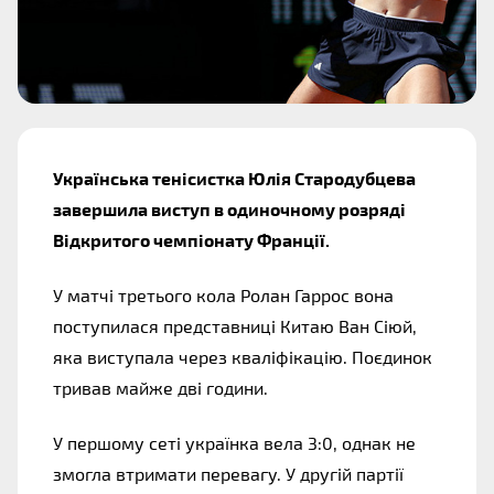
Українська тенісистка Юлія Стародубцева 
завершила виступ в одиночному розряді 
Відкритого чемпіонату Франції.
У матчі третього кола Ролан Гаррос вона 
поступилася представниці Китаю Ван Сіюй, 
яка виступала через кваліфікацію. Поєдинок 
тривав майже дві години.
У першому сеті українка вела 3:0, однак не 
змогла втримати перевагу. У другій партії 