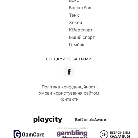
Бокс
Баскетбол
Теніс
Хокей
Кіберспорт
Інший спорт
Гемблінг
СЛІДКУЙТЕ ЗА НАМИ
Політика конфіденційності
Умови користування сайтом
Контакти