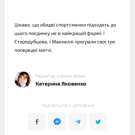
Цікаво, що обидві спортсменки підходять до
цього поєдинку не в найкращій формі: і
Стародубцева, і Макнеллі програли свої три
попередні матчі.
Редактор стрічки новин
Катерина Яковенко
ПОДІЛІТЬСЯ C ДРУЗЯМИ