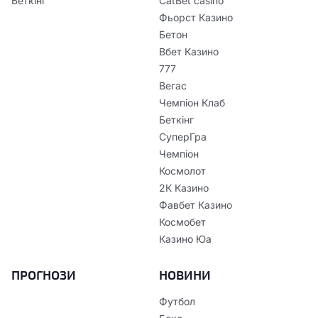
Беткінг
CatBet casino
Фьорст Казино
Бетон
Вбет Казино
777
Вегас
Чемпіон Клаб
Беткінг
СуперГра
Чемпіон
Космолот
2К Казино
Фавбет Казино
Космобет
Казино Юа
ПРОГНОЗИ
НОВИНИ
Футбол