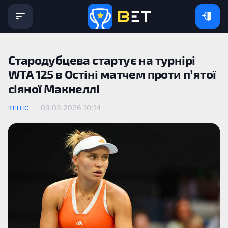
Стародубцева стартує на турнірі
WTA 125 в Остіні матчем проти п’ятої
сіяної Макнеллі
09.03.2026 10:14
ТЕНІС