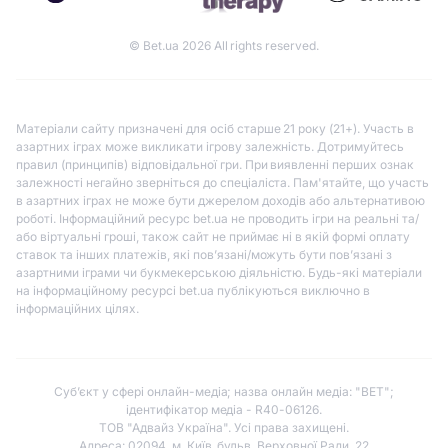
© Bet.ua 2026 All rights reserved.
Матеріали сайту призначені для осіб старше 21 року (21+). Участь в
азартних іграх може викликати ігрову залежність. Дотримуйтесь
правил (принципів) відповідальної гри. При виявленні перших ознак
залежності негайно зверніться до спеціаліста. Пам'ятайте, що участь
в азартних іграх не може бути джерелом доходів або альтернативою
роботі. Інформаційний ресурс bet.ua не проводить ігри на реальні та/
або віртуальні гроші, також сайт не приймає ні в якій формі оплату
ставок та інших платежів, які пов’язані/можуть бути пов’язані з
азартними іграми чи букмекерською діяльністю. Будь-які матеріали
на інформаційному ресурсі bet.ua публікуються виключно в
інформаційних цілях.
Субʼєкт у сфері онлайн-медіа; назва онлайн медіа: "BET";
ідентифікатор медіа - R40-06126.
ТОВ "Адвайз Україна". Усі права захищені.
Адреса: 02094, м. Київ, бульв. Верховної Ради, 22