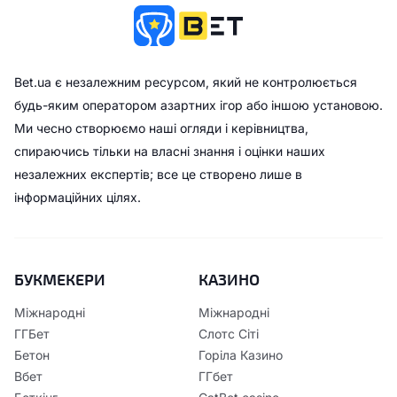
Bet.ua є незалежним ресурсом, який не контролюється
будь-яким оператором азартних ігор або іншою установою.
Ми чесно створюємо наші огляди і керівництва,
спираючись тільки на власні знання і оцінки наших
незалежних експертів; все це створено лише в
інформаційних цілях.
БУКМЕКЕРИ
КАЗИНО
Міжнародні
Міжнародні
ГГБет
Слотс Сіті
Бетон
Горіла Казино
Вбет
ГГбет