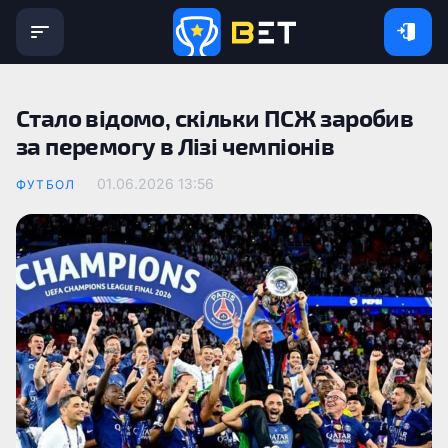
Стало відомо, скільки ПСЖ заробив
за перемогу в Лізі чемпіонів
01.06.2026 13:56
ФУТБОЛ