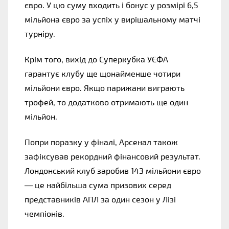
євро. У цю суму входить і бонус у розмірі 6,5 
мільйона євро за успіх у вирішальному матчі 
турніру.
Крім того, вихід до Суперкубка УЄФА 
гарантує клубу ще щонайменше чотири 
мільйони євро. Якщо парижани виграють 
трофей, то додатково отримають ще один 
мільйон.
Попри поразку у фіналі, Арсенал також 
зафіксував рекордний фінансовий результат. 
Лондонський клуб заробив 143 мільйони євро 
— це найбільша сума призових серед 
представників АПЛ за один сезон у Лізі 
чемпіонів.