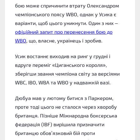
бою може спричинити втрату Олександром
чемпіонського поясу WBO, однак у Усика є
варіанти, щоб цього уникнути. Один з них –
офіційний запит про перенесення бою до
WBO
, що, власне, українець і зробив.
Усик востаннє виходив на ринг у грудні і
вдруге переміг «Циганського короля»,
зберігши звання чемпіона світу за версіями
WBC, IBO, WBA та WBO у надважкій вазі.
Дюбуа мав у лютому битися з Паркером,
проте тоді цього не сталося через хворобу
британця. Пізніше Міжнародна боксерська
федерація (IBF) вирішила призначити
британцю обов’язковий бій проти