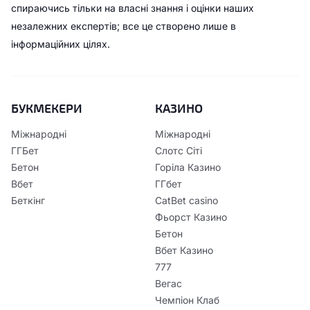
спираючись тільки на власні знання і оцінки наших
незалежних експертів; все це створено лише в
інформаційних цілях.
БУКМЕКЕРИ
КАЗИНО
Міжнародні
Міжнародні
ГГБет
Слотс Сіті
Бетон
Горіла Казино
Вбет
ГГбет
Беткінг
CatBet casino
Фьорст Казино
Бетон
Вбет Казино
777
Вегас
Чемпіон Клаб