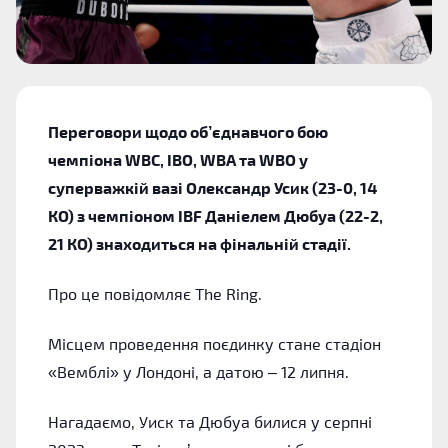
Переговори щодо об’єднавчого бою
чемпіона WBC, IBO, WBA та WBO у
суперважкій вазі Олександр Усик (23-0, 14
КО) з чемпіоном IBF Даніелем Дюбуа (22-2,
21 КО) знаходиться на фінальній стадії.
Про це повідомляє The Ring.
Місцем проведення поєдинку стане стадіон
«Вемблі» у Лондоні, а датою – 12 липня.
Нагадаємо, Уиск та Дюбуа билися у серпні