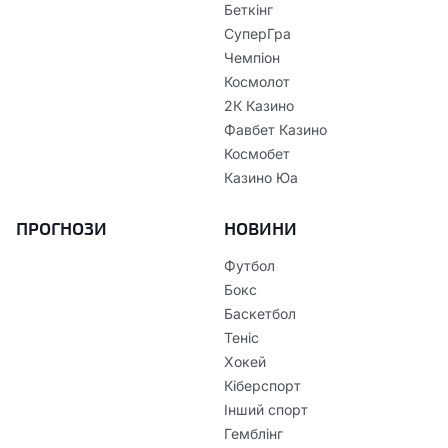
Беткінг
СуперГра
Чемпіон
Космолот
2К Казино
Фавбет Казино
Космобет
Казино Юа
ПРОГНОЗИ
НОВИНИ
Футбол
Бокс
Баскетбол
Теніс
Хокей
Кіберспорт
Інший спорт
Гемблінг