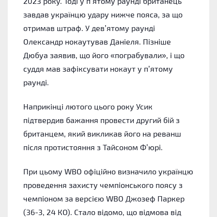
2023 року. Тоді у п’ятому раунді британець
завдав українцю удару нижче пояса, за що
отримав штраф. У дев’ятому раунді
Олександр нокаутував Даніеля. Пізніше
Дюбуа заявив, що його «пограбували», і що
суддя мав зафіксувати нокаут у п’ятому
раунді.
Наприкінці лютого цього року Усик
підтвердив бажання провести другий бій з
британцем, який викликав його на реванш
після протистояння з Тайсоном Ф’юрі.
При цьому WBO офіційно визначило українцю
проведення захисту чемпіонського поясу з
чемпіоном за версією WBO Джозеф Паркер
(36-3, 24 КО). Стало відомо, що відмова від