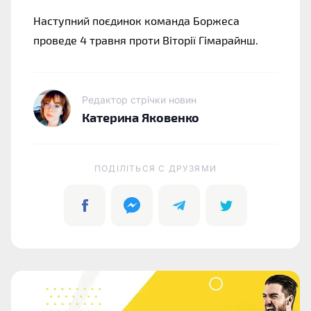
Наступний поєдинок команда Боржеса 
проведе 4 травня проти Віторії Гімарайнш.
Редактор стрічки новин
Катерина Яковенко
ПОДІЛІТЬСЯ C ДРУЗЯМИ