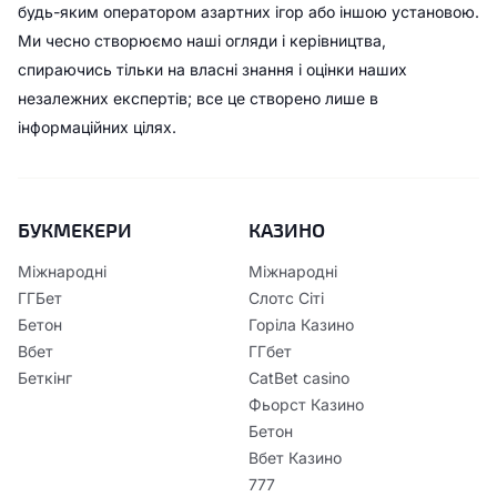
будь-яким оператором азартних ігор або іншою установою.
Ми чесно створюємо наші огляди і керівництва,
спираючись тільки на власні знання і оцінки наших
незалежних експертів; все це створено лише в
інформаційних цілях.
БУКМЕКЕРИ
КАЗИНО
Міжнародні
Міжнародні
ГГБет
Слотс Сіті
Бетон
Горіла Казино
Вбет
ГГбет
Беткінг
CatBet casino
Фьорст Казино
Бетон
Вбет Казино
777