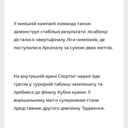
У нинішній кампанії команда також 
демонструє стабільні результати: лісабонці 
дісталися чвертьфіналу Ліги чемпіонів, де 
поступилися Арсеналу за сумою двох матчів.
На внутрішній арені Спортінг наразі йде 
третім у турнірній таблиці чемпіонату та 
пробився до фіналу Кубка країни. У 
вирішальному матчі суперником стане 
представник другого дивізіону Торреєнсе.