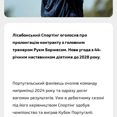
Лісабонський Спортінг оголосив про 
пролонгацію контракту з головним 
тренером Руєм Боржесом. Нова угода з 44-
річним наставником діятиме до 2028 року.
Португальський фахівець очолив команду 
наприкінці 2024 року та одразу досяг 
вагомих результатів. Уже в дебютному сезоні 
під його керівництвом Спортінг здобув 
чемпіонство та виграв Кубок Португалії.