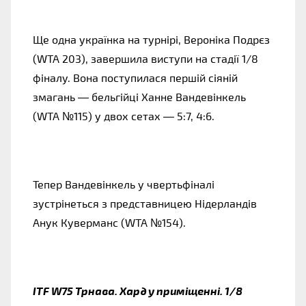
Ще одна українка на турнірі, Вероніка Подрєз
(WTA 203), завершила виступи на стадії 1/8
фіналу. Вона поступилася першій сіяній
змагань — бельгійці Ханне Вандевінкель
(WTA №115) у двох сетах — 5:7, 4:6.
Тепер Вандевінкель у чвертьфіналі
зустрінеться з представницею Нідерландів
Анук Куверманс (WTA №154).
ITF W75 Трнава. Хард у приміщенні. 1/8