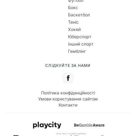
Футбол
Бокс
Баскетбол
Теніс
Хокей
Кіберспорт
Інший спорт
Гемблінг
СЛІДКУЙТЕ ЗА НАМИ
Політика конфіденційності
Умови користування сайтом
Контакти