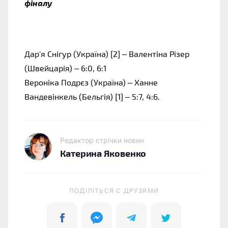
фіналу
Дар'я Снігур (Україна) [2] – Валентіна Різер
(Швейцарія) – 6:0, 6:1
Вероніка Подрєз (Україна) – Ханне
Вандевінкель (Бельгія) [1] – 5:7, 4:6.
Редактор стрічки новин
Катерина Яковенко
ПОДІЛІТЬСЯ C ДРУЗЯМИ