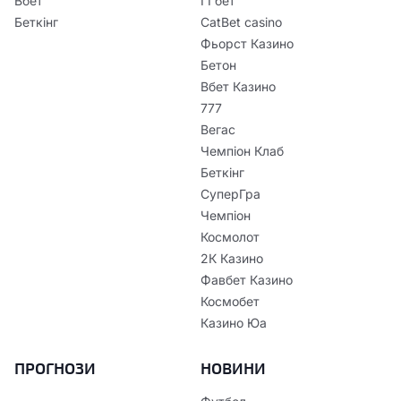
Вбет
ГГбет
Беткінг
CatBet casino
Фьорст Казино
Бетон
Вбет Казино
777
Вегас
Чемпіон Клаб
Беткінг
СуперГра
Чемпіон
Космолот
2К Казино
Фавбет Казино
Космобет
Казино Юа
ПРОГНОЗИ
НОВИНИ