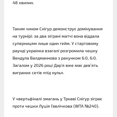
48 хвилин.
Таким чином Снігур демонструє домінування
на турнірі: за два зіграні матчі вона віддала
суперницям лише один гейм. У стартовому
раунді українка взагалі розгромила чешку
Вендула Валдманнова з рахунком 6:0, 6:0.
Загалом у 2026 році Дар'я вже має дев’ять
виграних сетів «під нуль».
У чвертьфіналі змагань у Трнаві Снігур зіграє
проти чешки Луція Гавлічкова (WTA №240).