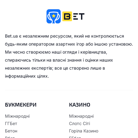
Bet.ua є незалежним ресурсом, який не контролюється
будь-яким оператором азартних ігор або іншою установою.
Ми чесно створюємо наші огляди і керівництва,
спираючись тільки на власні знання і оцінки наших
незалежних експертів; все це створено лише в
інформаційних цілях.
БУКМЕКЕРИ
КАЗИНО
Міжнародні
Міжнародні
ГГБет
Слотс Сіті
Бетон
Горіла Казино