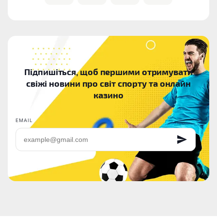
Підпишіться, щоб першими отримувати
свіжі новини про світ спорту та онлайн
казино
EMAIL