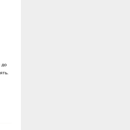
до 
ять.