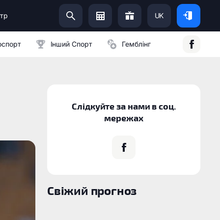
тр
UK
Допоможи Українській Армії:
оспорт
Інший Спорт
Гемблінг
Слідкуйте за нами в соц.
мережах
Свіжий прогноз