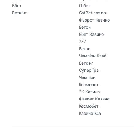
Вбет
ГГбет
Беткінг
CatBet casino
Фьорст Казино
Бетон
Вбет Казино
777
Вегас
Чемпіон Клаб
Беткінг
СуперГра
Чемпіон
Космолот
2К Казино
Фавбет Казино
Космобет
Казино Юа