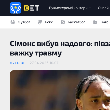
Букмекерські контори
Онлайн
Ліцензійні букмекери України
Бездепозитні бонуси 
Казино з мінімальни
Футбол
Бокс
Баскетбол
Теніс
Сімонс вибув надовго: пів
важку травму
27.04.2026 10:07
ФУТБОЛ