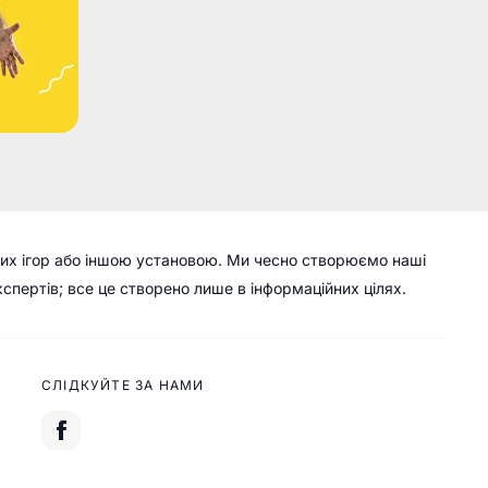
их ігор або іншою установою. Ми чесно створюємо наші
кспертів; все це створено лише в інформаційних цілях.
СЛІДКУЙТЕ ЗА НАМИ