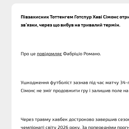
Півзахисник Тоттенгем Готспур Хаві Сімонс отр
зв’язки, через що вибув на тривалий термін.
Про це 
повідомляє
 Фабріціо Романо.
Ушкодження футболіст зазнав під час матчу 34-го
Сімонс не зміг продовжити гру і залишив поле на
Через травму хавбек достроково завершив сезон 
чемпіонаті світу 2026 року. За попередніми прог