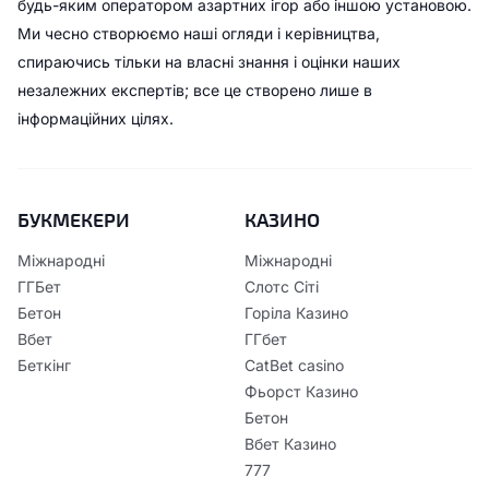
будь-яким оператором азартних ігор або іншою установою.
Ми чесно створюємо наші огляди і керівництва,
спираючись тільки на власні знання і оцінки наших
незалежних експертів; все це створено лише в
інформаційних цілях.
БУКМЕКЕРИ
КАЗИНО
Міжнародні
Міжнародні
ГГБет
Слотс Сіті
Бетон
Горіла Казино
Вбет
ГГбет
Беткінг
CatBet casino
Фьорст Казино
Бетон
Вбет Казино
777