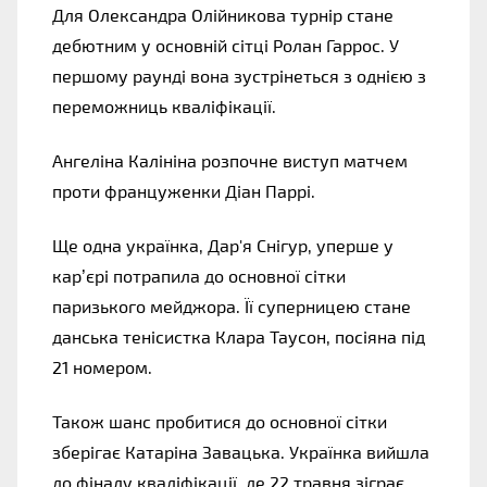
Для Олександра Олійникова турнір стане 
дебютним у основній сітці Ролан Гаррос. У 
першому раунді вона зустрінеться з однією з 
переможниць кваліфікації.
Ангеліна Калініна розпочне виступ матчем 
проти француженки Діан Паррі.
Ще одна українка, Дар'я Снігур, уперше у 
кар’єрі потрапила до основної сітки 
паризького мейджора. Її суперницею стане 
данська тенісистка Клара Таусон, посіяна під 
21 номером.
Також шанс пробитися до основної сітки 
зберігає Катаріна Завацька. Українка вийшла 
до фіналу кваліфікації, де 22 травня зіграє 