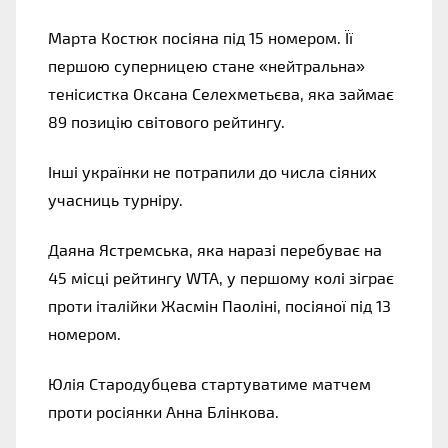
Марта Костюк посіяна під 15 номером. Її 
першою суперницею стане «нейтральна» 
тенісистка Оксана Селехметьєва, яка займає 
89 позицію світового рейтингу.
Інші українки не потрапили до числа сіяних 
учасниць турніру.
Даяна Ястремська, яка наразі перебуває на 
45 місці рейтингу WTA, у першому колі зіграє 
проти італійки Жасмін Паоліні, посіяної під 13 
номером.
Юлія Стародубцева стартуватиме матчем 
проти росіянки Анна Блінкова.