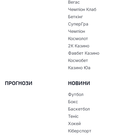
Вегас
Чемпіон Клаб
Беткінг
СуперГра
Чемпіон
Космолот
2К Казино
Фавбет Казино
Космобет
Казино Юа
ПРОГНОЗИ
НОВИНИ
Футбол
Бокс
Баскетбол
Теніс
Хокей
Кіберспорт