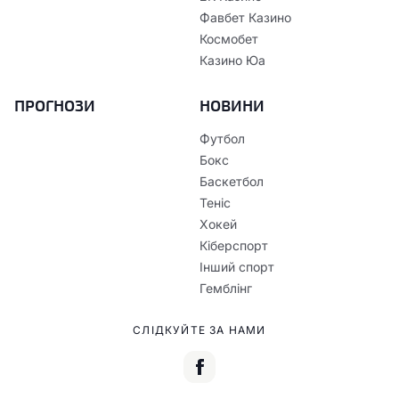
Фавбет Казино
Космобет
Казино Юа
ПРОГНОЗИ
НОВИНИ
Футбол
Бокс
Баскетбол
Теніс
Хокей
Кіберспорт
Інший спорт
Гемблінг
СЛІДКУЙТЕ ЗА НАМИ