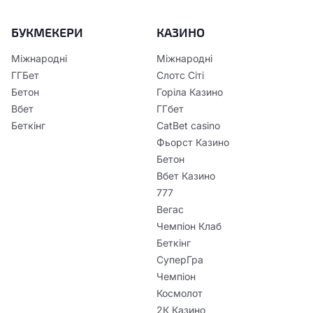
БУКМЕКЕРИ
КАЗИНО
Міжнародні
Міжнародні
ГГБет
Слотс Сіті
Бетон
Горіла Казино
Вбет
ГГбет
Беткінг
CatBet casino
Фьорст Казино
Бетон
Вбет Казино
777
Вегас
Чемпіон Клаб
Беткінг
СуперГра
Чемпіон
Космолот
2К Казино