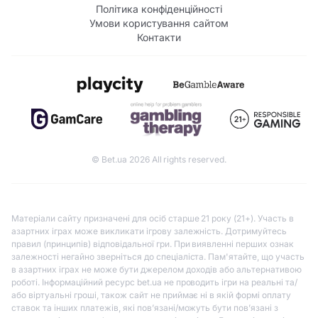
Політика конфіденційності
Умови користування сайтом
Контакти
© Bet.ua 2026 All rights reserved.
Матеріали сайту призначені для осіб старше 21 року (21+). Участь в
азартних іграх може викликати ігрову залежність. Дотримуйтесь
правил (принципів) відповідальної гри. При виявленні перших ознак
залежності негайно зверніться до спеціаліста. Пам'ятайте, що участь
в азартних іграх не може бути джерелом доходів або альтернативою
роботі. Інформаційний ресурс bet.ua не проводить ігри на реальні та/
або віртуальні гроші, також сайт не приймає ні в якій формі оплату
ставок та інших платежів, які пов’язані/можуть бути пов’язані з