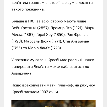
дев’ятим гравцем в історії, що зумів досягти
такого показника.
Більше в НХЛ за всю історію мають лише
Вейн Гретцькі (2857), Яромир Ягр (1921), Марк
Месьє (1887), Горді Хоу (1850), Рон Френсіс
(1798), Марсель Діонн (1771), Стів Айзерман
(1755) та Маріо Лем'є (1723).
У поточному сезоні Кросбі має реальні шанси
випередити Лем'є та може наблизитися до
Айзерманa.
Якщо враховувати матчі плей-оф, на рахунку
Кросбі загалом 1902 очки.