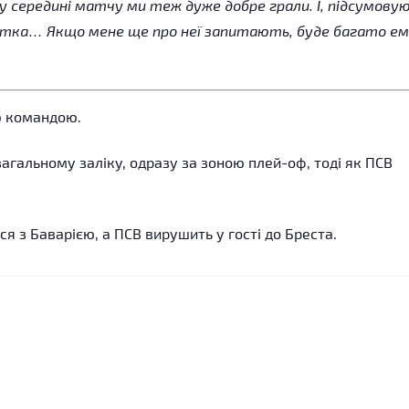
у середині матчу ми теж дуже добре грали. І, підсумовую
артка… Якщо мене ще про неї запитають, буде багато ем
ю командою.
агальному заліку, одразу за зоною плей-оф, тоді як ПСВ
ся з Баварією, а ПСВ вирушить у гості до Бреста.