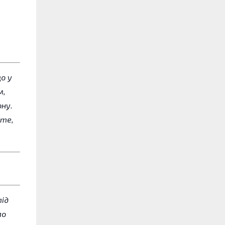
о у
м,
ону.
 те,
лід
ло