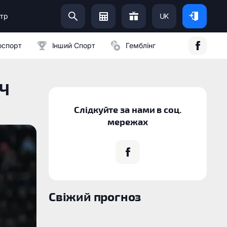
тр
UK
Допоможи Українській Армії:
оспорт
Інший Спорт
Гемблінг
ЛЧ
Слідкуйте за нами в соц.
мережах
Свіжий прогноз