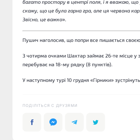
багато простору в центрі поля, і я вважаю, що 
скажу, що це була гарна гра, але ця червона к
Звісно, ​​це важко
».
Пушич наголосив, що попри все пишається своє
З чотирма очками Шахтар займає 26-те місце у з
перебуває на 18-му рядку (8 пунктів).
У наступному турі 10 грудня «Гірники» зустрінуть
ПОДІЛІТЬСЯ C ДРУЗЯМИ