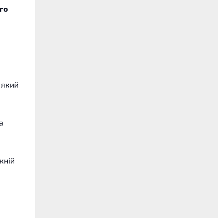
го
 який
а
жній