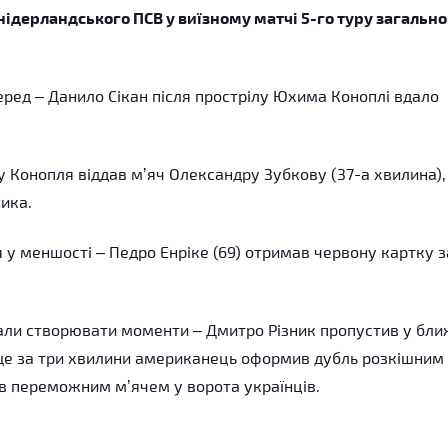
ідерландського ПСВ у виїзному матчі 5-го туру загально
еред – Данило Сікан після прострілу Юхима Коноплі вдало
у Конопля віддав мʼяч Олександру Зубкову (37-а хвилина),
ика.
у меншості – Педро Енріке (69) отримав червону картку з
чали створювати моменти – Дмитро Різник пропустив у бли
А ще за три хвилини американець оформив дубль розкішним
ив переможним мʼячем у ворота українців.