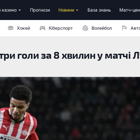
 казино
Прогнози
Новини
База знань
Матч-цен
за реєстрацію
м депозитом
Хокей
Кіберспорт
Волейбол
Авт
ри голи за 8 хвилин у матчі 