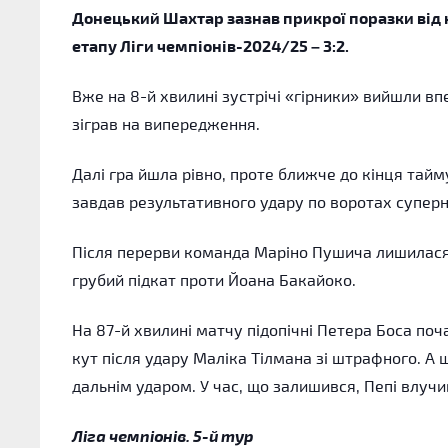
Донецький Шахтар зазнав прикрої поразки від н
етапу Ліги чемпіонів-2024/25 – 3:2.
Вже на 8-й хвилині зустрічі «гірники» вийшли вп
зіграв на випередження.
Далі гра йшла рівно, проте ближче до кінця тайм
завдав результативного удару по воротах суперн
Після перерви команда Маріно Пушича лишилася 
грубий підкат проти Йоана Бакайоко.
На 87-й хвилині матчу підопічні Петера Боса по
кут після удару Маліка Тілмана зі штрафного. 
дальнім ударом. У час, що залишився, Пепі влуч
Ліга чемпіонів. 5-й тур