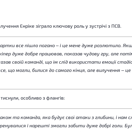
учення Енріке зіграло ключову роль у зустрічі з ПСВ.
картки все пішло погано – і це мене дуже розлютило. Якщ
іпер дуже добре працював, показав чудову гру, але поті
зав своїй команді, що їм слід використати емоції стаді
се, що могли, билися до самого кінця, але вилучення – це
 тиснули, особливо з флангів:
кож та команда, яка будує свої атаки з глибини, і нам с
ренувалися і нарешті змогли забити дуже добрі голи. Бу