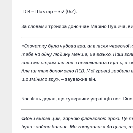
ПСВ – Шахтар – 3:2 (0:2).
За словами тренера донеччан Маріно Пушича, вил
«
Спочатку була чудова гра, але після червоної 
тебе на одну людину менше, це важко. Наш голк
коли ми отримали гол з неможливого кута, я ска
Але це теж допомогло ПСВ. Мої гравці зробили в
що змінило гру
», – зауважив він.
Боснієць додав, що суперники українців постійно
«
Вони відомі цим, гарною фланговою грою. Це та
було знайти баланс. Ми готувалися до цього, т