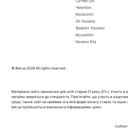
СуперГра
Чемпіон
Космолот
2К Казино
Фавбет Казино
Космобет
Казино Юа
© Bet.ua 2026 All rights reserved.
Матеріали сайту призначені для осіб старше 21 року (21+). Участь в
негайно зверніться до спеціаліста. Пам'ятайте, що участь в азартни
гроші, також сайт не приймає ні в якій формі оплату ставок та інши
bet.ua публікуються виключно в інформаційних цілях.
Субʼєкт