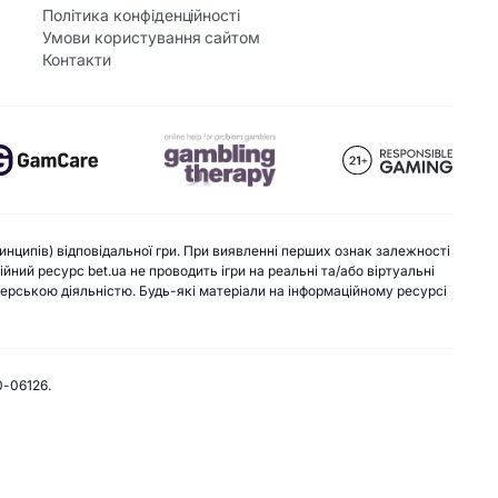
Політика конфіденційності
Умови користування сайтом
Контакти
инципів) відповідальної гри. При виявленні перших ознак залежності
ний ресурс bet.ua не проводить ігри на реальні та/або віртуальні
екерською діяльністю. Будь-які матеріали на інформаційному ресурсі
0-06126.