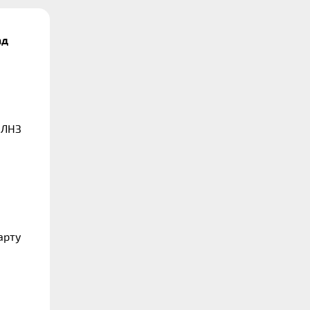
ад
 ЛНЗ
арту