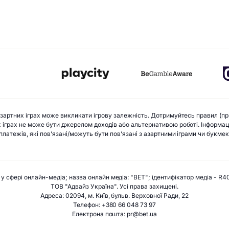
 азартних іграх може викликати ігрову залежність. Дотримуйтесь правил (пр
х іграх не може бути джерелом доходів або альтернативою роботі. Інформацій
х платежів, які пов’язані/можуть бути пов’язані з азартними іграми чи букм
 у сфері онлайн-медіа; назва онлайн медіа: "BET"; ідентифікатор медіа - R4
ТОВ "Адвайз Україна". Усі права захищені.
Адреса: 02094, м. Київ, бульв. Верховної Ради, 22
Телефон: +380 66 048 73 97
Електрона пошта:
pr@bet.ua