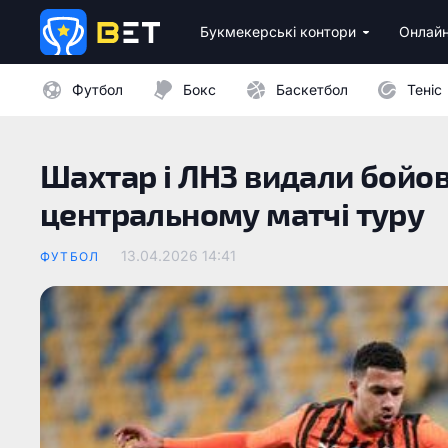
Букмекерські контори
Онлайн
Ліцензійні букмекери України
Бездепозитні бонуси 
Казино з мінімальни
Футбол
Бокс
Баскетбол
Теніс
Шахтар і ЛНЗ видали бойов
центральному матчі туру
13.04.2026 14:41
ФУТБОЛ