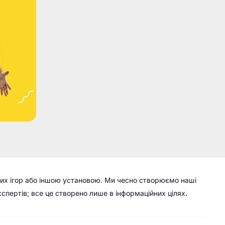
их ігор або іншою установою. Ми чесно створюємо наші
кспертів; все це створено лише в інформаційних цілях.