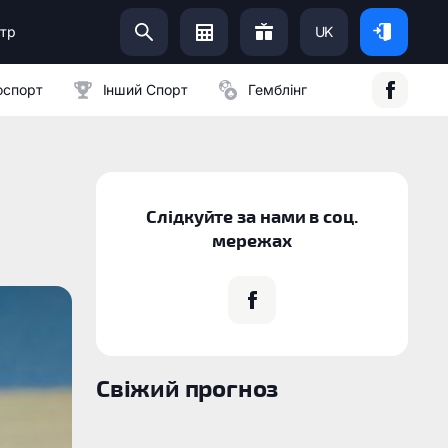
тр
UK
Допоможи Українській Армії:
оспорт
Інший Спорт
Гемблінг
Слідкуйте за нами в соц.
мережах
Свіжий прогноз