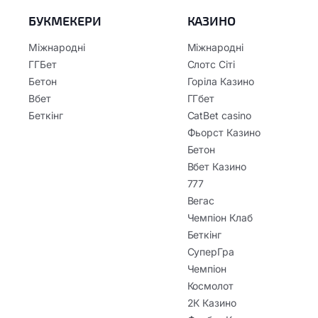
БУКМЕКЕРИ
КАЗИНО
Міжнародні
Міжнародні
ГГБет
Слотс Сіті
Бетон
Горіла Казино
Вбет
ГГбет
Беткінг
CatBet casino
Фьорст Казино
Бетон
Вбет Казино
777
Вегас
Чемпіон Клаб
Беткінг
СуперГра
Чемпіон
Космолот
2К Казино