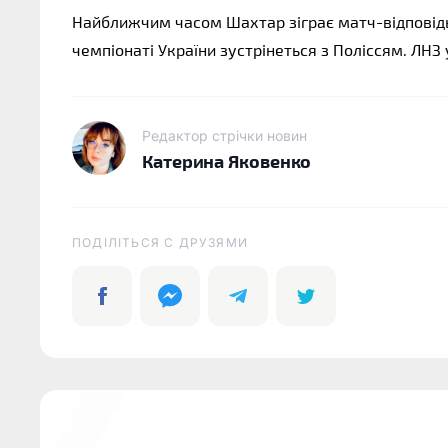
Найближчим часом Шахтар зіграє матч-відповідь
чемпіонаті України зустрінеться з Поліссям. ЛНЗ
Редактор стрічки новин
Катерина Яковенко
ПОДІЛІТЬСЯ C ДРУЗЯМИ