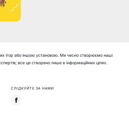
их ігор або іншою установою. Ми чесно створюємо наші
кспертів; все це створено лише в інформаційних цілях.
СЛІДКУЙТЕ ЗА НАМИ