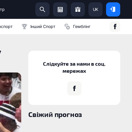
тр
UK
Допоможи Українській Армії:
оспорт
Інший Спорт
Гемблінг
у
Слідкуйте за нами в соц.
мережах
Свіжий прогноз