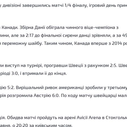
у дивізіоні завершились матчі 1/4 фіналу, ігровий день прин
Канади. Збірна Данії обіграла чинного віце-чемпіона з
ини, але за 2:17 до фінальної сирени данці зрівняли, а за 4
и переможну шайбу. Таким чином, Канада вперше з 2014 р
ли виступ на турнірі, програвши Швеції з рахунком 2:5. Шв
і 3:0, і втримали її до кінця.
ію 5:2. Вирішальний ривок американці зробили у третьом
арія розгромила Австрію 6:0. По ходу матчу швейцарці мал
ія.
Обидва матчі пройдуть на арені Avicii Arena в Стокгольм
авня, о 20:20 за київським часом.