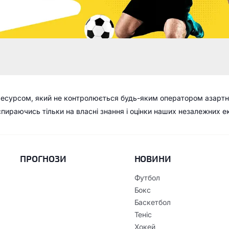
ресурсом, який не контролюється будь-яким оператором азартн
 спираючись тільки на власні знання і оцінки наших незалежних е
ПРОГНОЗИ
НОВИНИ
Футбол
Бокс
Баскетбол
Теніс
Хокей