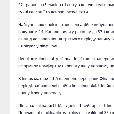
22 травня, на Чемпіонаті світу з хокею в елітном
гучні сенсації та яскраві результати.
Найгучнішою подією стало сенсаційне вибування 
рахунком 2:1. Канадці вели у рахунку до 57-ї хвил
секунд до завершення третього періоду закинул
не зіграє у півфіналі.
Чинні чемпіони світу збірна Чехії також заверши
оформили комфортну перевагу ще у першому період
В інших матчах США впевнено переграли Фінлянд
періоді, забивши дві шайби без відповіді. Швейц
повну ігрову перевагу.
Півфінальні пари: США – Данія, Швейцарія – Швец
Переможці півфіналів зустрінуться у фіналі 25 тр