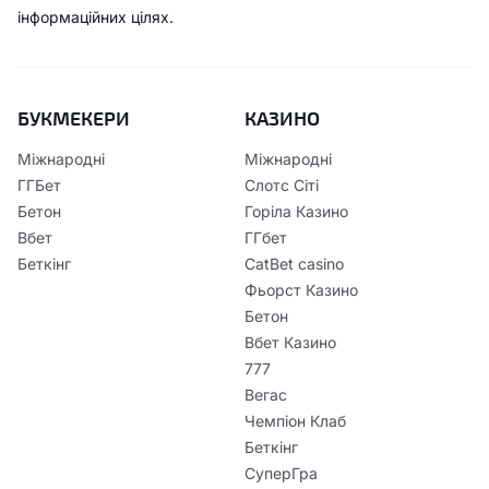
інформаційних цілях.
БУКМЕКЕРИ
КАЗИНО
Міжнародні
Міжнародні
ГГБет
Слотс Сіті
Бетон
Горіла Казино
Вбет
ГГбет
Беткінг
CatBet casino
Фьорст Казино
Бетон
Вбет Казино
777
Вегас
Чемпіон Клаб
Беткінг
СуперГра