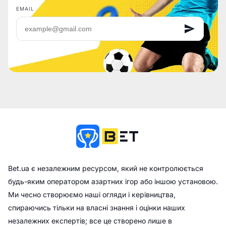
EMAIL
Bet.ua є незалежним ресурсом, який не контролюється
будь-яким оператором азартних ігор або іншою установою.
Ми чесно створюємо наші огляди і керівництва,
спираючись тільки на власні знання і оцінки наших
незалежних експертів; все це створено лише в