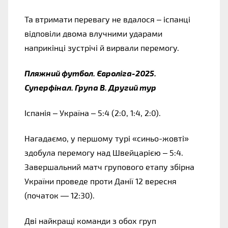
Та втримати перевагу не вдалося – іспанці 
відповіли двома влучними ударами 
наприкінці зустрічі й вирвали перемогу.
Пляжний футбол. Євроліга-2025. 
Суперфінал. Група В. Другий тур
Іспанія – Україна – 5:4 (2:0, 1:4, 2:0).
Нагадаємо, у першому турі «синьо-жовті» 
здобула перемогу над Швейцарією – 5:4. 
Завершальний матч групового етапу збірна 
України проведе проти Данії 12 вересня 
(початок — 12:30). 
Дві найкращі команди з обох груп 