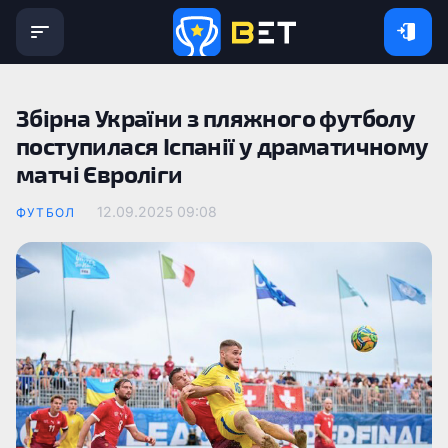
Збірна України з пляжного футболу
поступилася Іспанії у драматичному
матчі Євроліги
12.09.2025 09:08
ФУТБОЛ