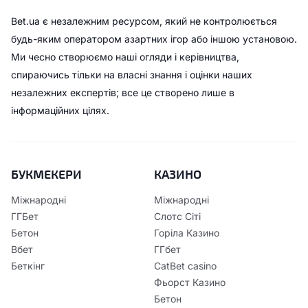
Bet.ua є незалежним ресурсом, який не контролюється
будь-яким оператором азартних ігор або іншою установою.
Ми чесно створюємо наші огляди і керівництва,
спираючись тільки на власні знання і оцінки наших
незалежних експертів; все це створено лише в
інформаційних цілях.
БУКМЕКЕРИ
КАЗИНО
Міжнародні
Міжнародні
ГГБет
Слотс Сіті
Бетон
Горіла Казино
Вбет
ГГбет
Беткінг
CatBet casino
Фьорст Казино
Бетон