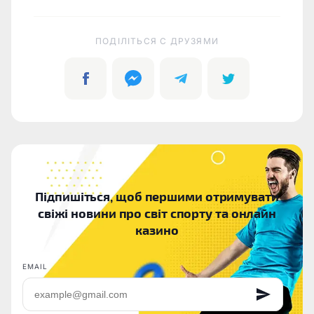
ПОДІЛІТЬСЯ C ДРУЗЯМИ
Підпишіться, щоб першими отримувати
свіжі новини про світ спорту та онлайн
казино
EMAIL