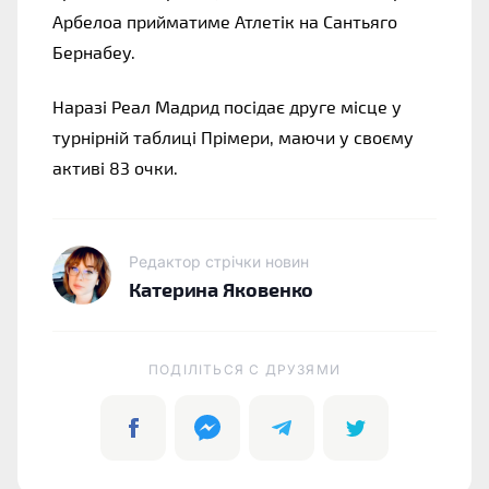
Арбелоа прийматиме Атлетік на Сантьяго 
Бернабеу.
Наразі Реал Мадрид посідає друге місце у 
турнірній таблиці Прімери, маючи у своєму 
активі 83 очки.
Редактор стрічки новин
Катерина Яковенко
ПОДІЛІТЬСЯ C ДРУЗЯМИ