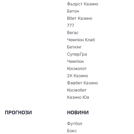
Фьорст Казино
Бетон
Вбет Казино
777
Вегас
Чемпіон Клаб
Беткінг
СуперГра
Чемпіон
Космолот
2К Казино
Фавбет Казино
Космобет
Казино Юа
ПРОГНОЗИ
НОВИНИ
Футбол
Бокс