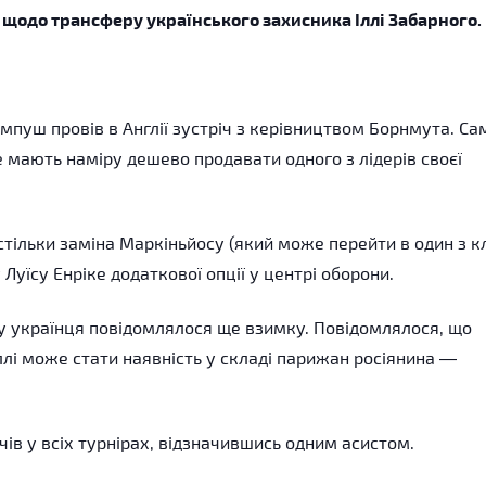
одо трансферу українського захисника Іллі Забарного.
пуш провів в Англії зустріч з керівництвом Борнмута. Сам
е мають наміру дешево продавати одного з лідерів своєї
тільки заміна Маркіньйосу (який може перейти в один з к
 Луїсу Енріке додаткової опції у центрі оборони.
у українця повідомлялося ще взимку. Повідомлялося, що
і може стати наявність у складі парижан росіянина —
ів у всіх турнірах, відзначившись одним асистом.