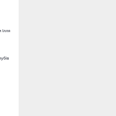
 Ілля
лубів