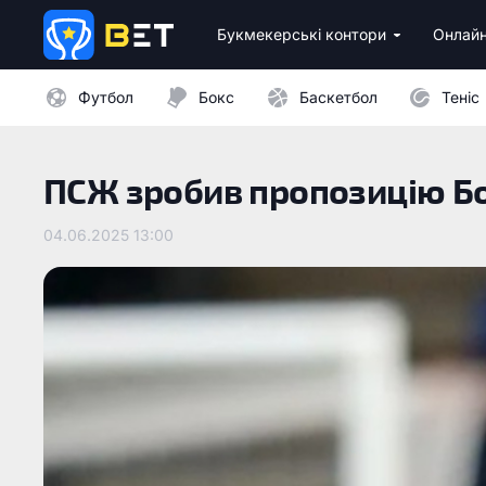
Букмекерські контори
Онлайн
Ліцензійні букмекери України
Бездепозитні бонуси 
Казино з мінімальни
Футбол
Бокс
Баскетбол
Теніс
ПСЖ зробив пропозицію Б
04.06.2025 13:00