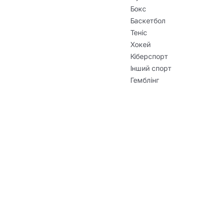
Бокс
Баскетбол
Теніс
Хокей
Кіберспорт
Інший спорт
Гемблінг