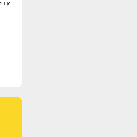
о, ще