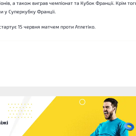
онів, а також виграв чемпіонат та Кубок Франції. Крім тог
ли у Суперкубку Франції.
стартує 15 червня матчем проти Атлетіко.
іжі