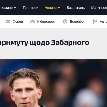
 казино
Прогнози
Новини
База знань
Матч-цен
за реєстрацію
м депозитом
Хокей
Кіберспорт
Волейбол
Авт
орнмуту щодо Забарного