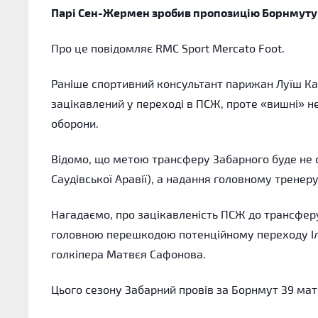
Парі Сен-Жермен зробив пропозицію Борнмуту щ
Про це повідомляє RMC Sport Mercato Foot.
Раніше спортивний консультант парижан Луїш Кам
зацікавлений у переході в ПСЖ, проте «вишні» н
оборони.
Відомо, що метою трансферу Забарного буде не с
Саудівської Аравії), а надання головному тренеру
Нагадаємо, про зацікавленість ПСЖ до трансфер
головною перешкодою потенційному переходу Ілл
голкіпера Матвєя Сафонова.
Цього сезону Забарний провів за Борнмут 39 матч