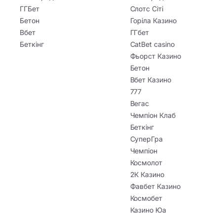
ГГБет
Слотс Сіті
Бетон
Горіла Казино
Вбет
ГГбет
Беткінг
CatBet casino
Фьорст Казино
Бетон
Вбет Казино
777
Вегас
Чемпіон Клаб
Беткінг
СуперГра
Чемпіон
Космолот
2К Казино
Фавбет Казино
Космобет
Казино Юа