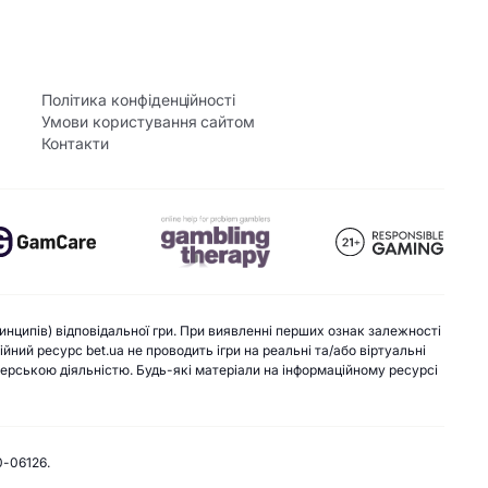
Політика конфіденційності
Умови користування сайтом
Контакти
инципів) відповідальної гри. При виявленні перших ознак залежності
ний ресурс bet.ua не проводить ігри на реальні та/або віртуальні
екерською діяльністю. Будь-які матеріали на інформаційному ресурсі
0-06126.