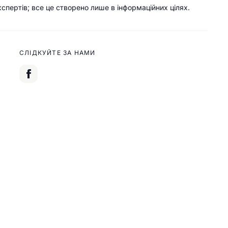
кспертів; все це створено лише в інформаційних цілях.
СЛІДКУЙТЕ ЗА НАМИ