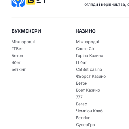
огляди і керівництва,
БУКМЕКЕРИ
КАЗИНО
Міжнародні
Міжнародні
ГГБет
Слотс Сіті
Бетон
Горіла Казино
Вбет
ГГбет
Беткінг
CatBet casino
Фьорст Казино
Бетон
Вбет Казино
777
Вегас
Чемпіон Клаб
Беткінг
СуперГра