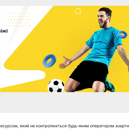
іжі
ресурсом, який не контролюється будь-яким оператором азартн