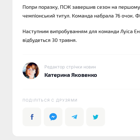
Попри поразку, ПСЖ завершив сезон на першому мі
чемпіонський титул. Команда набрала 76 очок. ФК
Наступним випробуванням для команди Луїса Енрі
відбудеться 30 травня.
Редактор стрічки новин
Катерина Яковенко
ПОДІЛІТЬСЯ C ДРУЗЯМИ