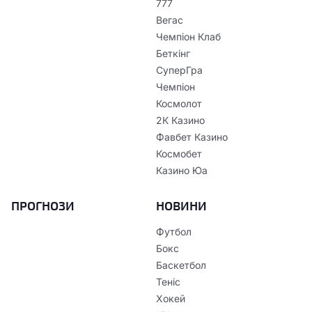
777
Вегас
Чемпіон Клаб
Беткінг
СуперГра
Чемпіон
Космолот
2К Казино
Фавбет Казино
Космобет
Казино Юа
ПРОГНОЗИ
НОВИНИ
Футбол
Бокс
Баскетбол
Теніс
Хокей