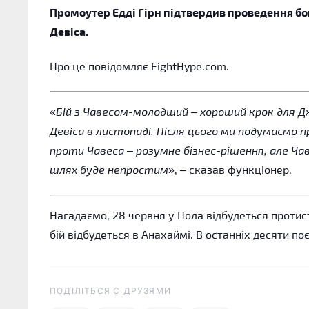
Промоутер Едді Гірн підтвердив проведення 
Девіса.
Про це повідомляє FightHype.com.
«
Бій з Чавесом-молодший – хороший крок для 
Девіса в листопаді.
Після цього ми подумаємо пр
проти Чавеса – розумне бізнес-рішення, але Ча
шлях буде непростим
», – сказав функціонер.
Нагадаємо, 28 червня у Пола відбудеться проти
бій відбудеться в Анахаймі. В останніх десяти п
ПОДІЛІТЬСЯ C ДРУЗЯМИ