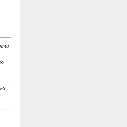
онти
го
вий