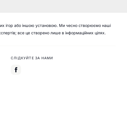
их ігор або іншою установою. Ми чесно створюємо наші
кспертів; все це створено лише в інформаційних цілях.
СЛІДКУЙТЕ ЗА НАМИ