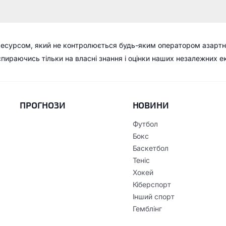
ресурсом, який не контролюється будь-яким оператором азартн
 спираючись тільки на власні знання і оцінки наших незалежних е
ПРОГНОЗИ
НОВИНИ
Футбол
Бокс
Баскетбол
Теніс
Хокей
Кіберспорт
Інший спорт
Гемблінг