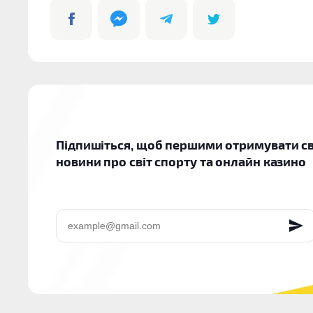
Підпишіться, щоб першими отримувати св
новини про світ спорту та онлайн казино
EMAIL