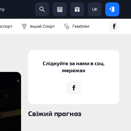
тр
UK
Допоможи Українській Армії:
оспорт
Інший Спорт
Гемблінг
Слідкуйте за нами в соц.
мережах
Свіжий прогноз