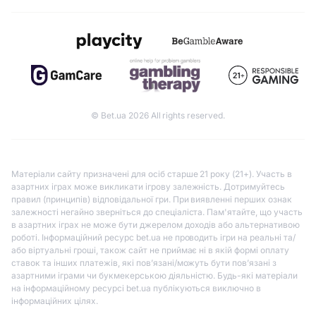
© Bet.ua 2026 All rights reserved.
Матеріали сайту призначені для осіб старше 21 року (21+). Участь в
азартних іграх може викликати ігрову залежність. Дотримуйтесь
правил (принципів) відповідальної гри. При виявленні перших ознак
залежності негайно зверніться до спеціаліста. Пам'ятайте, що участь
в азартних іграх не може бути джерелом доходів або альтернативою
роботі. Інформаційний ресурс bet.ua не проводить ігри на реальні та/
або віртуальні гроші, також сайт не приймає ні в якій формі оплату
ставок та інших платежів, які пов’язані/можуть бути пов’язані з
азартними іграми чи букмекерською діяльністю. Будь-які матеріали
на інформаційному ресурсі bet.ua публікуються виключно в
інформаційних цілях.