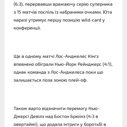
(6:3), перервавши вражаючу серію суперника
з 15 матчів поспіль із набраними очками. Юта
наразі утримує першу позицію wild-card у
конференції.
Ще в одному матчі Лос-Анджелес Кінгз
впевнено обіграли Нью-Йорк Рейнджерс (4:1),
однак команда з Лос-Анджелеса поки що
залишається поза зоною плей-оф.
Також варто відзначити перемогу Нью-
Джерсі Девілз над Бостон Брюїнз (4:3 в
овертаймі), що додала інтриги у боротьбі в