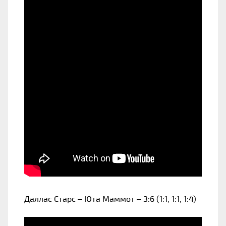
Даллас Старс – Юта Маммот – 3:6 (1:1, 1:1, 1:4)