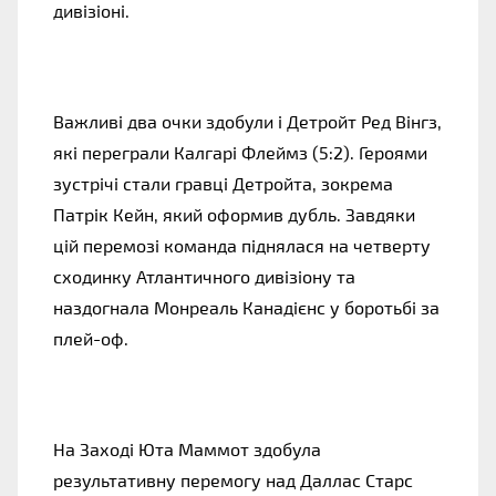
дивізіоні.
Важливі два очки здобули і Детройт Ред Вінгз,
які переграли Калгарі Флеймз (5:2). Героями
зустрічі стали гравці Детройта, зокрема
Патрік Кейн, який оформив дубль. Завдяки
цій перемозі команда піднялася на четверту
сходинку Атлантичного дивізіону та
наздогнала Монреаль Канадієнс у боротьбі за
плей-оф.
На Заході Юта Маммот здобула
результативну перемогу над Даллас Старс