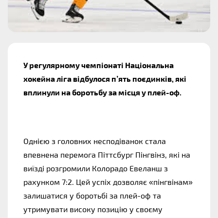
У регулярному чемпіонаті Національна
хокейна ліга відбулося п’ять поєдинків, які
вплинули на боротьбу за місця у плей-оф.
Однією з головних несподіванок стала
впевнена перемога Піттсбург Пінгвінз, які на
виїзді розгромили Колорадо Евеланш з
рахунком 7:2. Цей успіх дозволяє «пінгвінам»
залишатися у боротьбі за плей-оф та
утримувати високу позицію у своєму