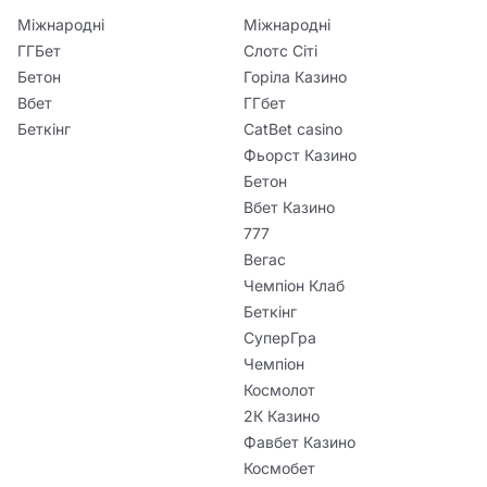
Міжнародні
Міжнародні
ГГБет
Слотс Сіті
Бетон
Горіла Казино
Вбет
ГГбет
Беткінг
CatBet casino
Фьорст Казино
Бетон
Вбет Казино
777
Вегас
Чемпіон Клаб
Беткінг
СуперГра
Чемпіон
Космолот
2К Казино
Фавбет Казино
Космобет