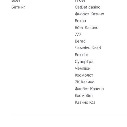
Вбет
ГГбет
Беткінг
CatBet casino
Фьорст Казино
Бетон
Вбет Казино
777
Вегас
Чемпіон Клаб
Беткінг
СуперГра
Чемпіон
Космолот
2К Казино
Фавбет Казино
Космобет
Казино Юа