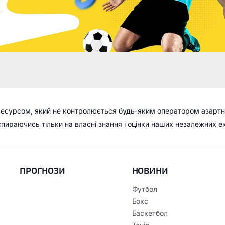
ресурсом, який не контролюється будь-яким оператором азартн
 спираючись тільки на власні знання і оцінки наших незалежних е
ПРОГНОЗИ
НОВИНИ
Футбол
Бокс
Баскетбол