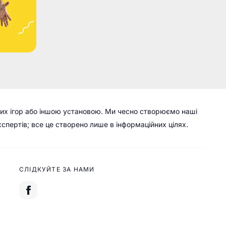
их ігор або іншою установою. Ми чесно створюємо наші
кспертів; все це створено лише в інформаційних цілях.
СЛІДКУЙТЕ ЗА НАМИ