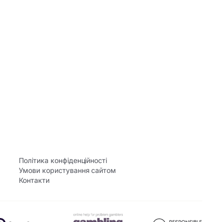
Політика конфіденційності
Умови користування сайтом
Контакти