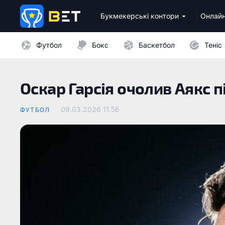
Букмекерські контори
Онлайн
Ліцензійні букмекери України
Бездепозитні бонуси 
Казино з мінімальни
Футбол
Бокс
Баскетбол
Теніс
Оскар Гарсія очолив Аякс п
09.03.2026 11:56
ФУТБОЛ