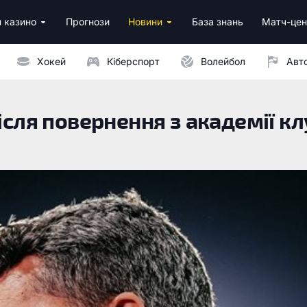
 казино
Прогнози
Новини
База знань
Матч-цен
за реєстрацію
м депозитом
Хокей
Кіберспорт
Волейбол
Авт
ісля повернення з академії к