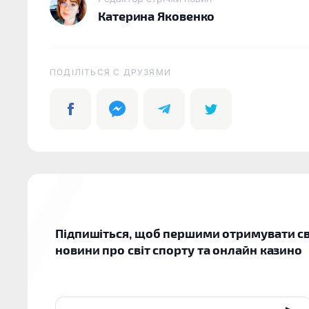
Катерина Яковенко
ПОДІЛІТЬСЯ C ДРУЗЯМИ
Підпишіться, щоб першими отримувати св
новини про світ спорту та онлайн казино
EMAIL