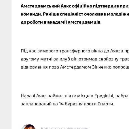
Амстердамський Аякс офіційно підтвердив приз
команди. Раніше спеціаліст очолював молодіжн
до роботи в академії амстердамців.
Під час зимового трансферного вікна до Аякса п
другому матчі за клуб він отримав серйозну тра
відновлення поза Амстердамом Зінченко попрощ
Наразі Аякс займає п’яте місце в Ередівізі, наб
запланований на 14 березня проти Спарти.
Редактор стрічки новин