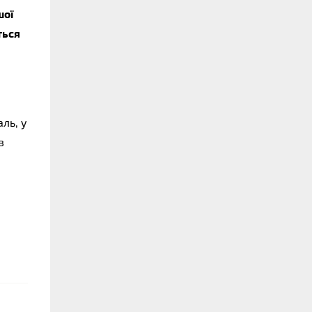
шої
ться
ль, у
з