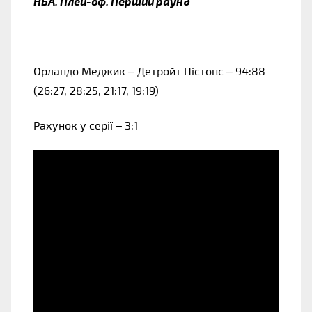
НБА. Плей-оф. Перший раунд
Орландо Меджик – Детройт Пістонс – 94:88 
(26:27, 28:25, 21:17, 19:19)
Рахунок у серії – 3:1