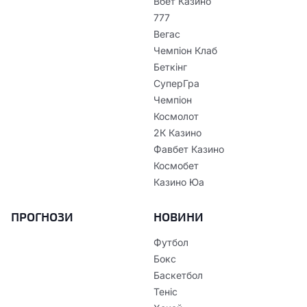
Вбет Казино
777
Вегас
Чемпіон Клаб
Беткінг
СуперГра
Чемпіон
Космолот
2К Казино
Фавбет Казино
Космобет
Казино Юа
ПРОГНОЗИ
НОВИНИ
Футбол
Бокс
Баскетбол
Теніс