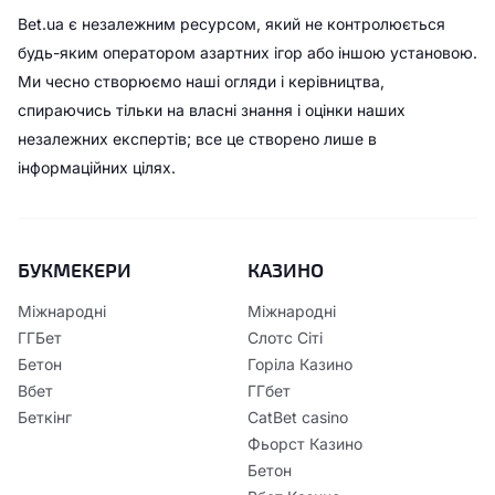
Bet.ua є незалежним ресурсом, який не контролюється
будь-яким оператором азартних ігор або іншою установою.
Ми чесно створюємо наші огляди і керівництва,
спираючись тільки на власні знання і оцінки наших
незалежних експертів; все це створено лише в
інформаційних цілях.
БУКМЕКЕРИ
КАЗИНО
Міжнародні
Міжнародні
ГГБет
Слотс Сіті
Бетон
Горіла Казино
Вбет
ГГбет
Беткінг
CatBet casino
Фьорст Казино
Бетон