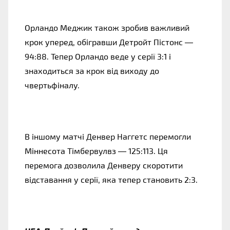
Орландо Меджик також зробив важливий 
крок уперед, обігравши Детройт Пістонс — 
94:88. Тепер Орландо веде у серії 3:1 і 
знаходиться за крок від виходу до 
чвертьфіналу.
В іншому матчі Денвер Наггетс перемогли 
Міннесота Тімбервулвз — 125:113. Ця 
перемога дозволила Денверу скоротити 
відставання у серії, яка тепер становить 2:3.