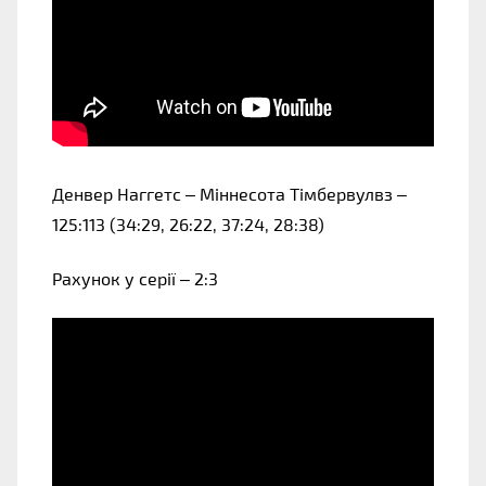
Денвер Наггетс – Міннесота Тімбервулвз – 
125:113 (34:29, 26:22, 37:24, 28:38)
Рахунок у серії – 2:3