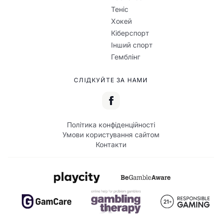
Теніс
Хокей
Кіберспорт
Інший спорт
Гемблінг
СЛІДКУЙТЕ ЗА НАМИ
Політика конфіденційності
Умови користування сайтом
Контакти