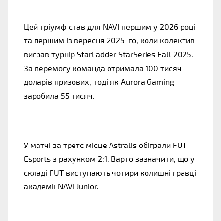
Цей тріумф став для NAVI першим у 2026 році
та першим із вересня 2025-го, коли колектив
виграв турнір StarLadder StarSeries Fall 2025.
За перемогу команда отримала 100 тисяч
доларів призових, тоді як Aurora Gaming
заробила 55 тисяч.
У матчі за третє місце Astralis обіграли FUT
Esports з рахунком 2:1. Варто зазначити, що у
складі FUT виступають чотири колишні гравці
академії NAVI Junior.