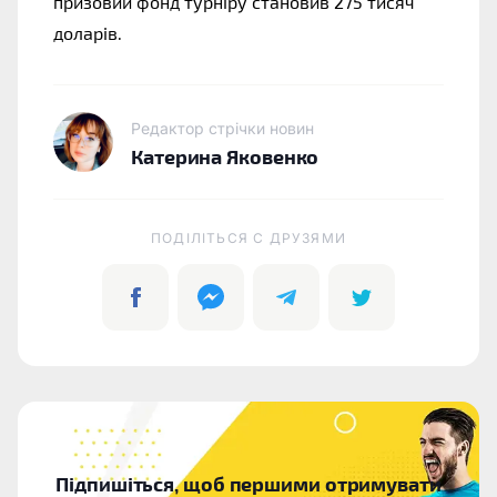
призовий фонд турніру становив 275 тисяч
доларів.
Редактор стрічки новин
Катерина Яковенко
ПОДІЛІТЬСЯ C ДРУЗЯМИ
Підпишіться, щоб першими отримувати