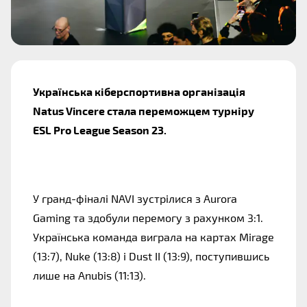
Українська кіберспортивна організація
Natus Vincere стала переможцем турніру
ESL Pro League Season 23.
У гранд-фіналі NAVI зустрілися з Aurora
Gaming та здобули перемогу з рахунком 3:1.
Українська команда виграла на картах Mirage
(13:7), Nuke (13:8) і Dust II (13:9), поступившись
лише на Anubis (11:13).