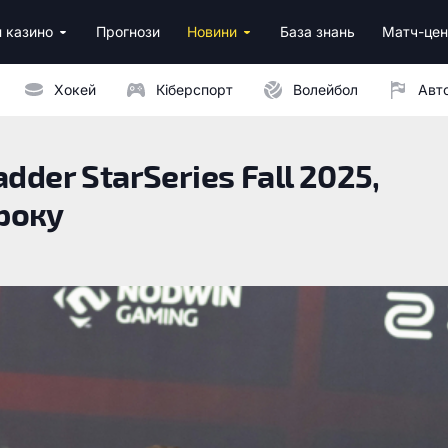
 казино
Прогнози
Новини
База знань
Матч-цен
за реєстрацію
м депозитом
Хокей
Кіберспорт
Волейбол
Авт
dder StarSeries Fall 2025,
року