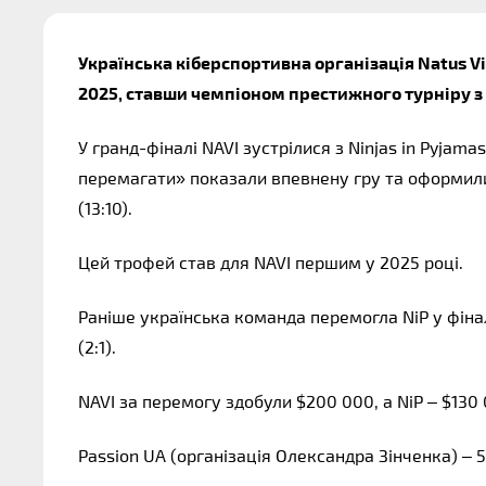
Українська кіберспортивна організація Natus Vin
2025, ставши чемпіоном престижного турніру з C
У гранд-фіналі NAVI зустрілися з Ninjas in Pyjam
перемагати» показали впевнену гру та оформили п
(13:10).
Цей трофей став для NAVI першим у 2025 році.
Раніше українська команда перемогла NiP у фіналі 
(2:1).
NAVI за перемогу здобули $200 000, а NiP – $130
Passion UA (організація Олександра Зінченка) – 5