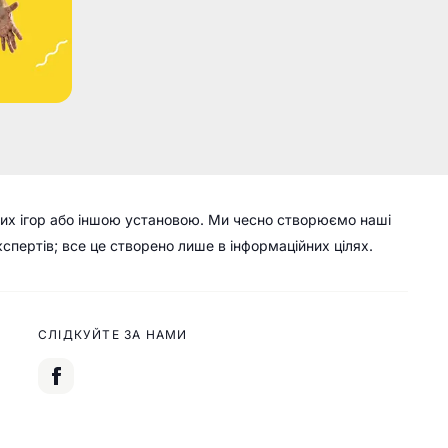
их ігор або іншою установою. Ми чесно створюємо наші
кспертів; все це створено лише в інформаційних цілях.
СЛІДКУЙТЕ ЗА НАМИ