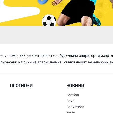
ресурсом, який не контролюється будь-яким оператором азартн
 спираючись тільки на власні знання і оцінки наших незалежних е
ПРОГНОЗИ
НОВИНИ
Футбол
Бокс
Баскетбол
Теніс