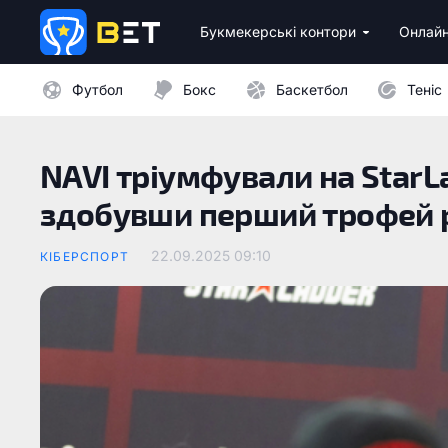
Букмекерські контори
Онлайн
Ліцензійні букмекери України
Бездепозитні бонуси 
Казино з мінімальни
Футбол
Бокс
Баскетбол
Теніс
NAVI тріумфували на StarLa
здобувши перший трофей 
22.09.2025 09:10
КІБЕРСПОРТ