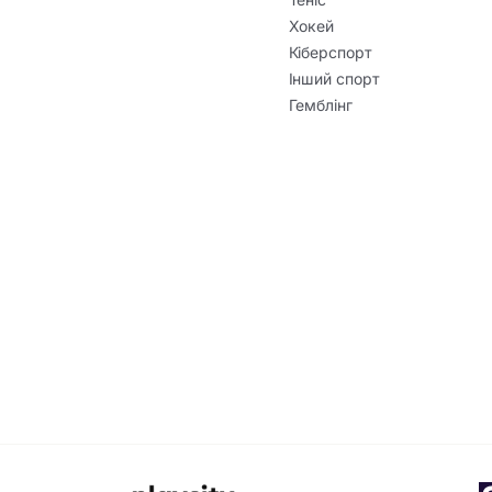
Хокей
Кіберспорт
Інший спорт
Гемблінг