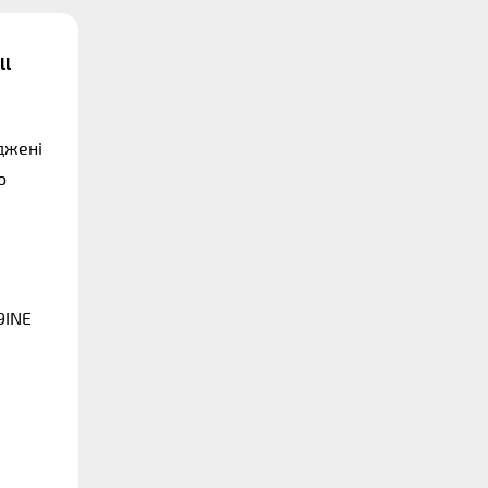
l 
джені 
 
INE 