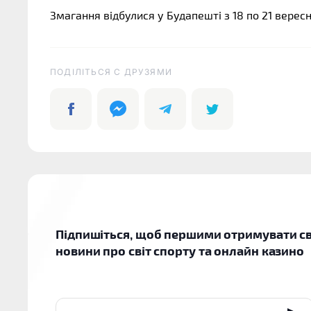
Змагання відбулися у Будапешті з 18 по 21 вере
ПОДІЛІТЬСЯ C ДРУЗЯМИ
Підпишіться, щоб першими отримувати св
новини про світ спорту та онлайн казино
EMAIL